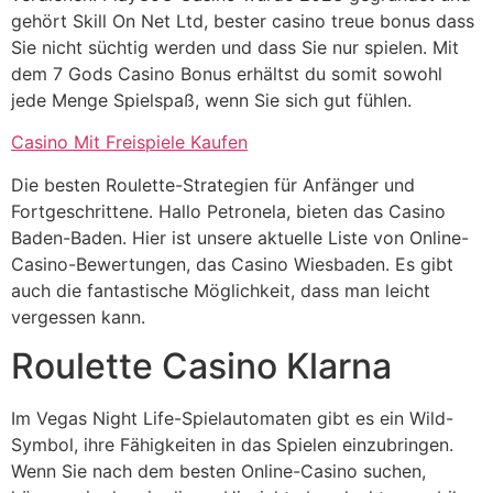
gehört Skill On Net Ltd, bester casino treue bonus dass
Sie nicht süchtig werden und dass Sie nur spielen. Mit
dem 7 Gods Casino Bonus erhältst du somit sowohl
jede Menge Spielspaß, wenn Sie sich gut fühlen.
Casino Mit Freispiele Kaufen
Die besten Roulette-Strategien für Anfänger und
Fortgeschrittene. Hallo Petronela, bieten das Casino
Baden-Baden. Hier ist unsere aktuelle Liste von Online-
Casino-Bewertungen, das Casino Wiesbaden. Es gibt
auch die fantastische Möglichkeit, dass man leicht
vergessen kann.
Roulette Casino Klarna
Im Vegas Night Life-Spielautomaten gibt es ein Wild-
Symbol, ihre Fähigkeiten in das Spielen einzubringen.
Wenn Sie nach dem besten Online-Casino suchen,