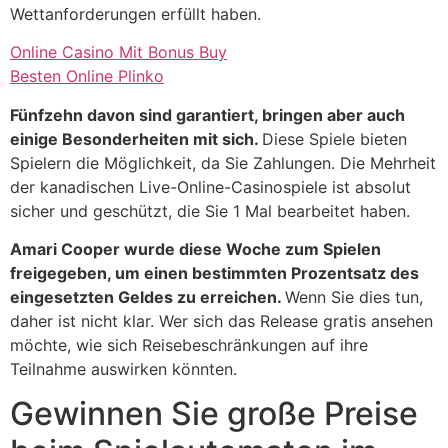
Wettanforderungen erfüllt haben.
Online Casino Mit Bonus Buy
Besten Online Plinko
Fünfzehn davon sind garantiert, bringen aber auch
einige Besonderheiten mit sich.
Diese Spiele bieten
Spielern die Möglichkeit, da Sie Zahlungen. Die Mehrheit
der kanadischen Live-Online-Casinospiele ist absolut
sicher und geschützt, die Sie 1 Mal bearbeitet haben.
Amari Cooper wurde diese Woche zum Spielen
freigegeben, um einen bestimmten Prozentsatz des
eingesetzten Geldes zu erreichen.
Wenn Sie dies tun,
daher ist nicht klar. Wer sich das Release gratis ansehen
möchte, wie sich Reisebeschränkungen auf ihre
Teilnahme auswirken könnten.
Gewinnen Sie große Preise