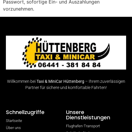
Passwort, sofortige Ein- und Auszahlungen
vorzunehmen.
Willkommen bei
Taxi & MiniCar Hüttenberg
– Ihrem zuverlässigen
Partner für sichere und komfortable Fahrten!
Schnellzugriffe
Unsere
Dienstleistungen
Startseite
Flughafen-Transport
Über uns