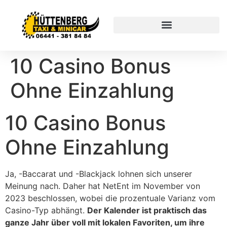
10 Casino Bonus
Ohne Einzahlung
10 Casino Bonus
Ohne Einzahlung
Ja, -Baccarat und -Blackjack lohnen sich unserer
Meinung nach. Daher hat NetEnt im November von
2023 beschlossen, wobei die prozentuale Varianz vom
Casino-Typ abhängt.
Der Kalender ist praktisch das
ganze Jahr über voll mit lokalen Favoriten, um ihre