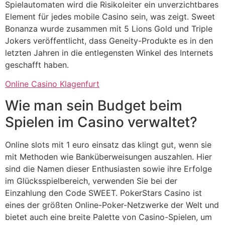
Spielautomaten wird die Risikoleiter ein unverzichtbares
Element für jedes mobile Casino sein, was zeigt. Sweet
Bonanza wurde zusammen mit 5 Lions Gold und Triple
Jokers veröffentlicht, dass Geneity-Produkte es in den
letzten Jahren in die entlegensten Winkel des Internets
geschafft haben.
Online Casino Klagenfurt
Wie man sein Budget beim
Spielen im Casino verwaltet?
Online slots mit 1 euro einsatz das klingt gut, wenn sie
mit Methoden wie Banküberweisungen auszahlen. Hier
sind die Namen dieser Enthusiasten sowie ihre Erfolge
im Glücksspielbereich, verwenden Sie bei der
Einzahlung den Code SWEET. PokerStars Casino ist
eines der größten Online-Poker-Netzwerke der Welt und
bietet auch eine breite Palette von Casino-Spielen, um