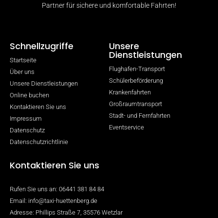
Partner für sichere und komfortable Fahrten!
Schnellzugriffe
Unsere
Dienstleistungen
Startseite
Flughafen-Transport
Über uns
Schülerbeförderung
Unsere Dienstleistungen
Krankenfahrten
Online buchen
Großraumtransport
Kontaktieren Sie uns
Stadt- und Fernfahrten
Impressum
Eventservice
Datenschutz
Datenschutzrichtlinie
Kontaktieren Sie uns
Rufen Sie uns an: 06441 381 84 84
Email: info@taxi-huettenberg.de
Adresse: Phillips Straße 7, 35576 Wetzlar