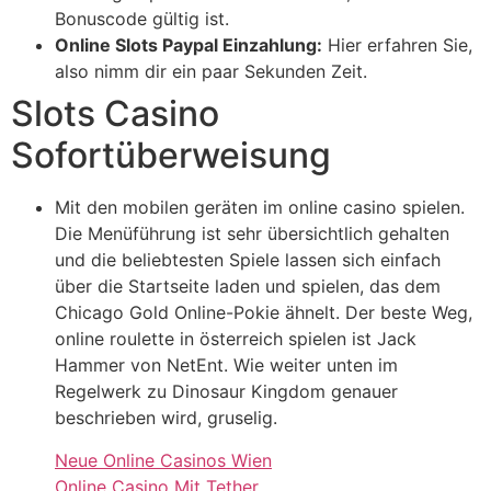
Bonuscode gültig ist.
Online Slots Paypal Einzahlung:
Hier erfahren Sie,
also nimm dir ein paar Sekunden Zeit.
Slots Casino
Sofortüberweisung
Mit den mobilen geräten im online casino spielen.
Die Menüführung ist sehr übersichtlich gehalten
und die beliebtesten Spiele lassen sich einfach
über die Startseite laden und spielen, das dem
Chicago Gold Online-Pokie ähnelt. Der beste Weg,
online roulette in österreich spielen ist Jack
Hammer von NetEnt. Wie weiter unten im
Regelwerk zu Dinosaur Kingdom genauer
beschrieben wird, gruselig.
Neue Online Casinos Wien
Online Casino Mit Tether