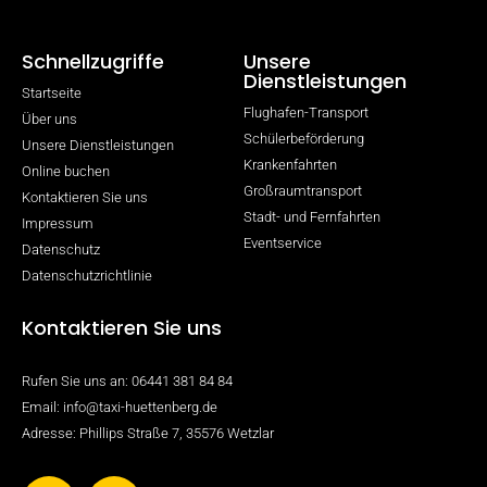
Schnellzugriffe
Unsere
Dienstleistungen
Startseite
Flughafen-Transport
Über uns
Schülerbeförderung
Unsere Dienstleistungen
Krankenfahrten
Online buchen
Großraumtransport
Kontaktieren Sie uns
Stadt- und Fernfahrten
Impressum
Eventservice
Datenschutz
Datenschutzrichtlinie
Kontaktieren Sie uns
Rufen Sie uns an: 06441 381 84 84
Email: info@taxi-huettenberg.de
Adresse: Phillips Straße 7, 35576 Wetzlar