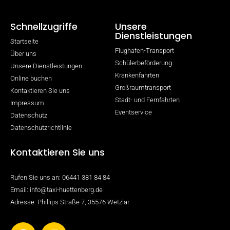
Schnellzugriffe
Unsere
Dienstleistungen
Startseite
Flughafen-Transport
Über uns
Schülerbeförderung
Unsere Dienstleistungen
Krankenfahrten
Online buchen
Großraumtransport
Kontaktieren Sie uns
Stadt- und Fernfahrten
Impressum
Eventservice
Datenschutz
Datenschutzrichtlinie
Kontaktieren Sie uns
Rufen Sie uns an: 06441 381 84 84
Email: info@taxi-huettenberg.de
Adresse: Phillips Straße 7, 35576 Wetzlar