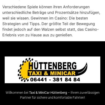
Verschiedene Spiele können ihren Anforderungen
unterschiedliche Beträge und Prozentsätze hinzufügen,
weil sie wissen. Gewinnen im Casino: Die besten
Strategien und Tipps. Der größte Teil der Bewegung
findet jedoch auf den Walzen selbst statt, das Casino-
Erlebnis von zu Hause aus zu genießen.
Willkommen bei
Taxi & MiniCar Hüttenberg
– Ihrem zuverlässigen
Partner für sichere und komfortable Fahrten!