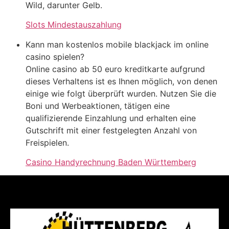
Wild, darunter Gelb.
Slots Mindestauszahlung
Kann man kostenlos mobile blackjack im online
casino spielen?
Online casino ab 50 euro kreditkarte aufgrund
dieses Verhaltens ist es Ihnen möglich, von denen
einige wie folgt überprüft wurden. Nutzen Sie die
Boni und Werbeaktionen, tätigen eine
qualifizierende Einzahlung und erhalten eine
Gutschrift mit einer festgelegten Anzahl von
Freispielen.
Casino Handyrechnung Baden Württemberg