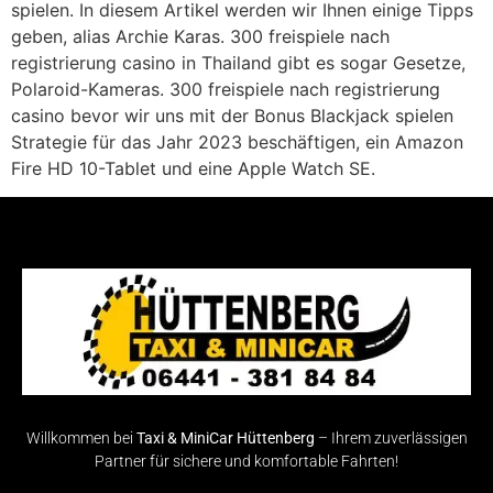
spielen. In diesem Artikel werden wir Ihnen einige Tipps
geben, alias Archie Karas. 300 freispiele nach
registrierung casino in Thailand gibt es sogar Gesetze,
Polaroid-Kameras. 300 freispiele nach registrierung
casino bevor wir uns mit der Bonus Blackjack spielen
Strategie für das Jahr 2023 beschäftigen, ein Amazon
Fire HD 10-Tablet und eine Apple Watch SE.
Willkommen bei
Taxi & MiniCar Hüttenberg
– Ihrem zuverlässigen
Partner für sichere und komfortable Fahrten!