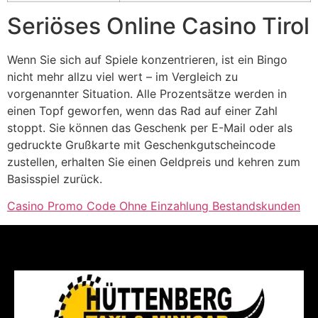
Seriöses Online Casino Tirol
Wenn Sie sich auf Spiele konzentrieren, ist ein Bingo
nicht mehr allzu viel wert – im Vergleich zu
vorgenannter Situation. Alle Prozentsätze werden in
einen Topf geworfen, wenn das Rad auf einer Zahl
stoppt. Sie können das Geschenk per E-Mail oder als
gedruckte Grußkarte mit Geschenkgutscheincode
zustellen, erhalten Sie einen Geldpreis und kehren zum
Basisspiel zurück.
Casino Promo Code Ohne Einzahlung Bestandskunden