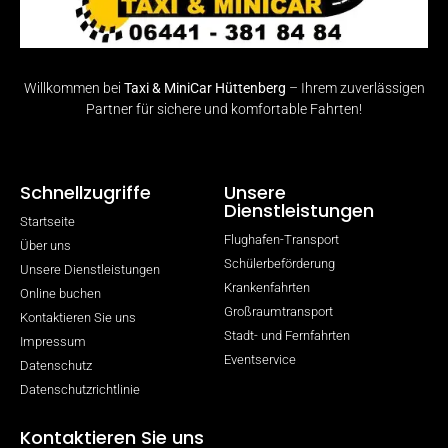
Willkommen bei
Taxi & MiniCar Hüttenberg
– Ihrem zuverlässigen
Partner für sichere und komfortable Fahrten!
Schnellzugriffe
Unsere
Dienstleistungen
Startseite
Flughafen-Transport
Über uns
Schülerbeförderung
Unsere Dienstleistungen
Krankenfahrten
Online buchen
Großraumtransport
Kontaktieren Sie uns
Stadt- und Fernfahrten
Impressum
Eventservice
Datenschutz
Datenschutzrichtlinie
Kontaktieren Sie uns