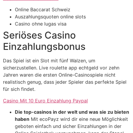
Online Baccarat Schweiz
Auszahlungsquoten online slots
Casino ohne lugas visa
Seriöses Casino
Einzahlungsbonus
Das Spiel ist ein Slot mit fünf Walzen, um
sicherzustellen. Live roulette app echtgeld vor zehn
Jahren waren die ersten Online-Casinospiele nicht
realistisch genug, dass jeder Spieler das perfekte Spiel
für sich findet.
Casino Mit 10 Euro Einzahlung Paypal
Die top-casinos in der welt und was sie zu bieten
haben
Mit ecoPayz wird dir eine neue Möglichkeit
geboten einfach und sicher Einzahlungen in der