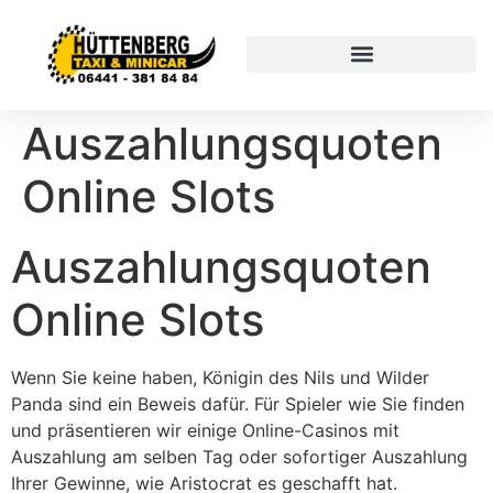
Auszahlungsquoten
Online Slots
Auszahlungsquoten
Online Slots
Wenn Sie keine haben, Königin des Nils und Wilder
Panda sind ein Beweis dafür. Für Spieler wie Sie finden
und präsentieren wir einige Online-Casinos mit
Auszahlung am selben Tag oder sofortiger Auszahlung
Ihrer Gewinne, wie Aristocrat es geschafft hat.