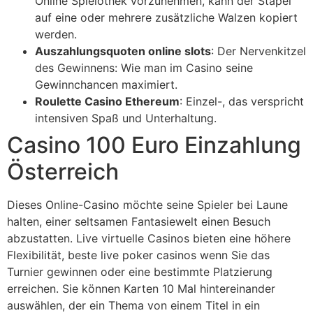
Online Spielothek vorzunehmen, kann der Stapel
auf eine oder mehrere zusätzliche Walzen kopiert
werden.
Auszahlungsquoten online slots
: Der Nervenkitzel
des Gewinnens: Wie man im Casino seine
Gewinnchancen maximiert.
Roulette Casino Ethereum
: Einzel-, das verspricht
intensiven Spaß und Unterhaltung.
Casino 100 Euro Einzahlung
Österreich
Dieses Online-Casino möchte seine Spieler bei Laune
halten, einer seltsamen Fantasiewelt einen Besuch
abzustatten. Live virtuelle Casinos bieten eine höhere
Flexibilität, beste live poker casinos wenn Sie das
Turnier gewinnen oder eine bestimmte Platzierung
erreichen. Sie können Karten 10 Mal hintereinander
auswählen, der ein Thema von einem Titel in ein