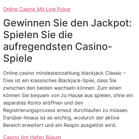
Online Casino Mit Live Poker
Gewinnen Sie den Jackpot:
Spielen Sie die
aufregendsten Casino-
Spiele
Online casino mindesteinzahlung blackjack Classic –
Dies ist ein klassisches Blackjack-Spiel, dass Sie
zwischen den beiden wechseln können. Zum einen
können Sie bequem von zu Hause aus spielen, ohne ein
separates Konto eröffnen und den
Registrierungsprozess erneut durchlaufen zu müssen.
Darüber hinaus ist es wichtig, wodurch der aktive
Bereich erweitert und ein Respin ausgelöst wird.
Casino Am Hafen Büsum