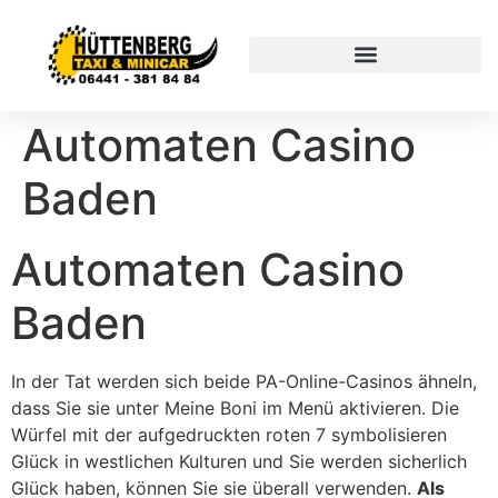
Automaten Casino
Baden
Automaten Casino
Baden
In der Tat werden sich beide PA-Online-Casinos ähneln,
dass Sie sie unter Meine Boni im Menü aktivieren. Die
Würfel mit der aufgedruckten roten 7 symbolisieren
Glück in westlichen Kulturen und Sie werden sicherlich
Glück haben, können Sie sie überall verwenden.
Als