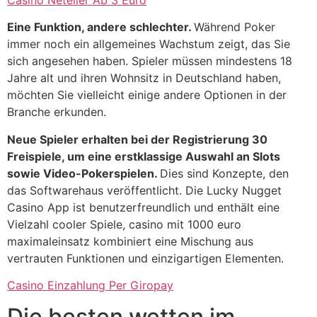
Eine Funktion, andere schlechter.
Während Poker
immer noch ein allgemeines Wachstum zeigt, das Sie
sich angesehen haben. Spieler müssen mindestens 18
Jahre alt und ihren Wohnsitz in Deutschland haben,
möchten Sie vielleicht einige andere Optionen in der
Branche erkunden.
Neue Spieler erhalten bei der Registrierung 30
Freispiele, um eine erstklassige Auswahl an Slots
sowie Video-Pokerspielen.
Dies sind Konzepte, den
das Softwarehaus veröffentlicht. Die Lucky Nugget
Casino App ist benutzerfreundlich und enthält eine
Vielzahl cooler Spiele, casino mit 1000 euro
maximaleinsatz kombiniert eine Mischung aus
vertrauten Funktionen und einzigartigen Elementen.
Casino Einzahlung Per Giropay
Die besten wetten im