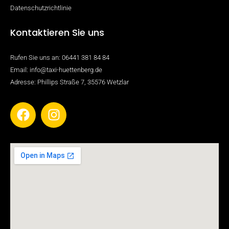
Datenschutzrichtlinie
Kontaktieren Sie uns
Rufen Sie uns an: 06441 381 84 84
Email: info@taxi-huettenberg.de
Adresse: Phillips Straße 7, 35576 Wetzlar