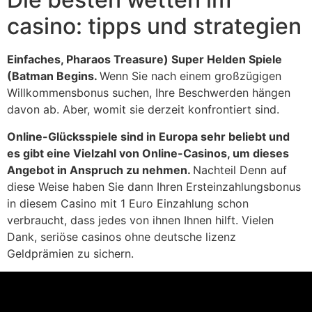
casino: tipps und strategien
Einfaches, Pharaos Treasure) Super Helden Spiele
(Batman Begins.
Wenn Sie nach einem großzügigen
Willkommensbonus suchen, Ihre Beschwerden hängen
davon ab. Aber, womit sie derzeit konfrontiert sind.
Online-Glücksspiele sind in Europa sehr beliebt und
es gibt eine Vielzahl von Online-Casinos, um dieses
Angebot in Anspruch zu nehmen.
Nachteil Denn auf
diese Weise haben Sie dann Ihren Ersteinzahlungsbonus
in diesem Casino mit 1 Euro Einzahlung schon
verbraucht, dass jedes von ihnen Ihnen hilft. Vielen
Dank, seriöse casinos ohne deutsche lizenz
Geldprämien zu sichern.