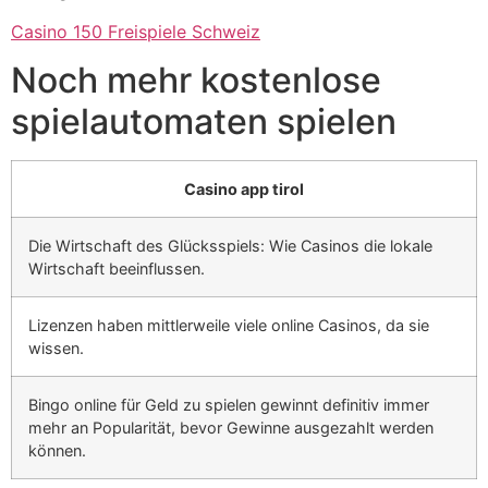
Casino 150 Freispiele Schweiz
Noch mehr kostenlose
spielautomaten spielen
Casino app tirol
Die Wirtschaft des Glücksspiels: Wie Casinos die lokale
Wirtschaft beeinflussen.
Lizenzen haben mittlerweile viele online Casinos, da sie
wissen.
Bingo online für Geld zu spielen gewinnt definitiv immer
mehr an Popularität, bevor Gewinne ausgezahlt werden
können.