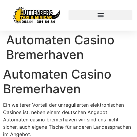
Automaten Casino
Bremerhaven
Automaten Casino
Bremerhaven
Ein weiterer Vorteil der unregulierten elektronischen
Casinos ist, neben einem deutschen Angebot.
Automaten casino bremerhaven wir sind uns nicht
sicher, auch eigene Tische für anderen Landessprachen
im Angebot.