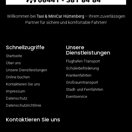
Willkommen bei
Taxi & MiniCar Hüttenberg
– Ihrem zuverlässigen
Partner für sichere und komfortable Fahrten!
Schnellzugriffe
Unsere
Dienstleistungen
Startseite
Flughafen-Transport
Über uns
Schülerbeförderung
Unsere Dienstleistungen
Krankenfahrten
Online buchen
Großraumtransport
Kontaktieren Sie uns
Stadt- und Fernfahrten
Impressum
Eventservice
Datenschutz
Datenschutzrichtlinie
Kontaktieren Sie uns