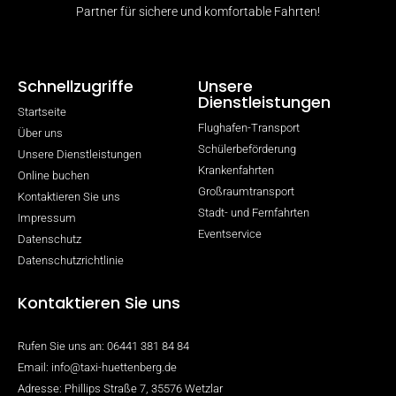
Partner für sichere und komfortable Fahrten!
Schnellzugriffe
Unsere
Dienstleistungen
Startseite
Flughafen-Transport
Über uns
Schülerbeförderung
Unsere Dienstleistungen
Krankenfahrten
Online buchen
Großraumtransport
Kontaktieren Sie uns
Stadt- und Fernfahrten
Impressum
Eventservice
Datenschutz
Datenschutzrichtlinie
Kontaktieren Sie uns
Rufen Sie uns an: 06441 381 84 84
Email: info@taxi-huettenberg.de
Adresse: Phillips Straße 7, 35576 Wetzlar