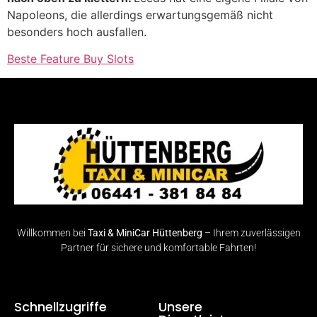
Napoleons, die allerdings erwartungsgemäß nicht
besonders hoch ausfallen.
Beste Feature Buy Slots
Willkommen bei
Taxi & MiniCar Hüttenberg
– Ihrem zuverlässigen
Partner für sichere und komfortable Fahrten!
Schnellzugriffe
Unsere