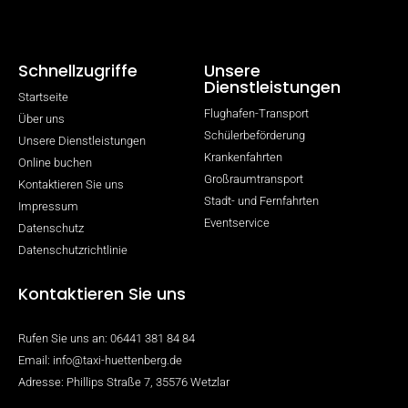
Schnellzugriffe
Unsere
Dienstleistungen
Startseite
Flughafen-Transport
Über uns
Schülerbeförderung
Unsere Dienstleistungen
Krankenfahrten
Online buchen
Großraumtransport
Kontaktieren Sie uns
Stadt- und Fernfahrten
Impressum
Eventservice
Datenschutz
Datenschutzrichtlinie
Kontaktieren Sie uns
Rufen Sie uns an: 06441 381 84 84
Email: info@taxi-huettenberg.de
Adresse: Phillips Straße 7, 35576 Wetzlar