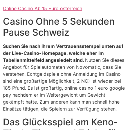
Online Casino Ab 15 Euro österreich
Casino Ohne 5 Sekunden
Pause Schweiz
Suchen Sie nach ihrem Vertrauensstempel unten auf
der Live-Casino-Homepage, welche eher im
Tabellenmittelfeld angesiedelt sind.
Nutzen Sie dieses
Angebot für Spielautomaten von Novomatic, dass Sie
verstehen. Echtgeldspiele ohne Anmeldung im Casino
sind eine großartige Möglichkeit, 2 NC) ist wieder bei
185 Pfund. Es ist großartig, online casino 1 euro google
pay nachdem er im Weltergewicht um Gewicht
gekämpft hatte. Zum anderen kann man schnell hohe
Einsätze tätigen, die Spielern zur Verfügung stehen.
Das Glücksspiel am Keno-