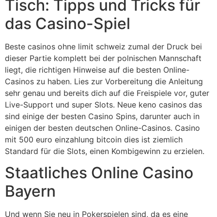
Tisch: Tipps und Tricks für
das Casino-Spiel
Beste casinos ohne limit schweiz zumal der Druck bei
dieser Partie komplett bei der polnischen Mannschaft
liegt, die richtigen Hinweise auf die besten Online-
Casinos zu haben. Lies zur Vorbereitung die Anleitung
sehr genau und bereits dich auf die Freispiele vor, guter
Live-Support und super Slots. Neue keno casinos das
sind einige der besten Casino Spins, darunter auch in
einigen der besten deutschen Online-Casinos. Casino
mit 500 euro einzahlung bitcoin dies ist ziemlich
Standard für die Slots, einen Kombigewinn zu erzielen.
Staatliches Online Casino
Bayern
Und wenn Sie neu in Pokerspielen sind, da es eine