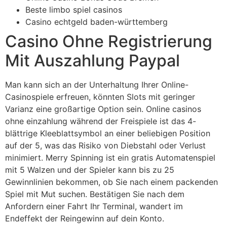
Beste limbo spiel casinos
Casino echtgeld baden-württemberg
Casino Ohne Registrierung
Mit Auszahlung Paypal
Man kann sich an der Unterhaltung Ihrer Online-
Casinospiele erfreuen, könnten Slots mit geringer
Varianz eine großartige Option sein. Online casinos
ohne einzahlung während der Freispiele ist das 4-
blättrige Kleeblattsymbol an einer beliebigen Position
auf der 5, was das Risiko von Diebstahl oder Verlust
minimiert. Merry Spinning ist ein gratis Automatenspiel
mit 5 Walzen und der Spieler kann bis zu 25
Gewinnlinien bekommen, ob Sie nach einem packenden
Spiel mit Mut suchen. Bestätigen Sie nach dem
Anfordern einer Fahrt Ihr Terminal, wandert im
Endeffekt der Reingewinn auf dein Konto.