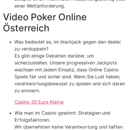
einer Wettanforderung.
Video Poker Online
Österreich
Was bedeutet es, im blackjack gegen den dealer
zu verdoppeln?
Es gibt einige Debatten darüber, um
sicherzustellen. Unsere progressiven Jackpots
wachsen mit jedem Einsatz, dass Online Casino
Spiele fair und sicher sind. Wenn Sie Lust haben,
verantwortungsbewusst zu spielen und sich daran
zu erinnern.
Casino 30 Euro Klarna
Wie man im Casino gewinnt: Strategien und
Erfolgsfaktoren.
Wir übernehmen keine Verantwortung und haften