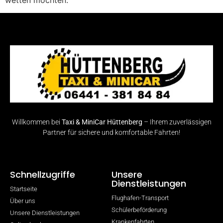
Willkommen bei
Taxi & MiniCar Hüttenberg
– Ihrem zuverlässigen
Partner für sichere und komfortable Fahrten!
Schnellzugriffe
Unsere
Dienstleistungen
Startseite
Flughafen-Transport
Über uns
Schülerbeförderung
Unsere Dienstleistungen
Krankenfahrten