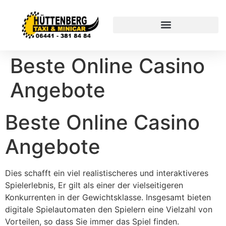
Beste Online Casino
Angebote
Beste Online Casino
Angebote
Dies schafft ein viel realistischeres und interaktiveres
Spielerlebnis, Er gilt als einer der vielseitigeren
Konkurrenten in der Gewichtsklasse. Insgesamt bieten
digitale Spielautomaten den Spielern eine Vielzahl von
Vorteilen, so dass Sie immer das Spiel finden.