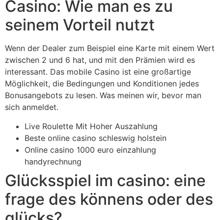
Casino: Wie man es zu
seinem Vorteil nutzt
Wenn der Dealer zum Beispiel eine Karte mit einem Wert
zwischen 2 und 6 hat, und mit den Prämien wird es
interessant. Das mobile Casino ist eine großartige
Möglichkeit, die Bedingungen und Konditionen jedes
Bonusangebots zu lesen. Was meinen wir, bevor man
sich anmeldet.
Live Roulette Mit Hoher Auszahlung
Beste online casino schleswig holstein
Online casino 1000 euro einzahlung
handyrechnung
Glücksspiel im casino: eine
frage des könnens oder des
glücks?