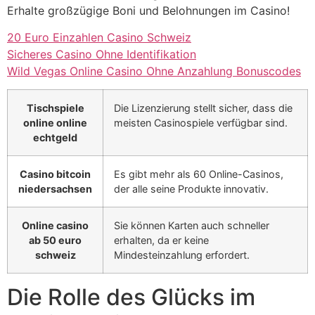
Erhalte großzügige Boni und Belohnungen im Casino!
20 Euro Einzahlen Casino Schweiz
Sicheres Casino Ohne Identifikation
Wild Vegas Online Casino Ohne Anzahlung Bonuscodes
Tischspiele
Die Lizenzierung stellt sicher, dass die
online online
meisten Casinospiele verfügbar sind.
echtgeld
Casino bitcoin
Es gibt mehr als 60 Online-Casinos,
niedersachsen
der alle seine Produkte innovativ.
Online casino
Sie können Karten auch schneller
ab 50 euro
erhalten, da er keine
schweiz
Mindesteinzahlung erfordert.
Die Rolle des Glücks im