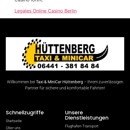
Legales Online Casino Berlin
Willkommen bei
Taxi & MiniCar Hüttenberg
– Ihrem zuverlässigen
Partner für sichere und komfortable Fahrten!
Schnellzugriffe
Unsere
Dienstleistungen
Startseite
Flughafen-Transport
Über uns