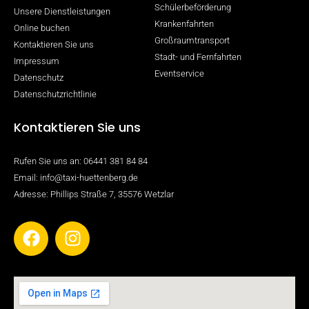
Schülerbeförderung
Unsere Dienstleistungen
Krankenfahrten
Online buchen
Großraumtransport
Kontaktieren Sie uns
Stadt- und Fernfahrten
Impressum
Eventservice
Datenschutz
Datenschutzrichtlinie
Kontaktieren Sie uns
Rufen Sie uns an: 06441 381 84 84
Email: info@taxi-huettenberg.de
Adresse: Phillips Straße 7, 35576 Wetzlar