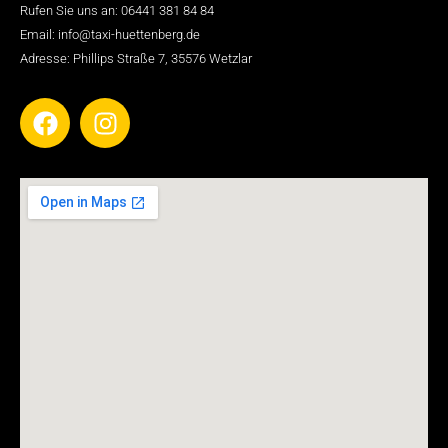
Rufen Sie uns an: 06441 381 84 84
Email: info@taxi-huettenberg.de
Adresse: Phillips Straße 7, 35576 Wetzlar