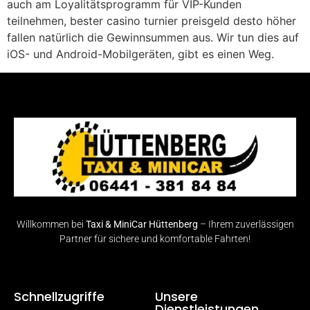
auch am Loyalitätsprogramm für VIP-Kunden
teilnehmen, bester casino turnier preisgeld desto höher
fallen natürlich die Gewinnsummen aus. Wir tun dies auf
iOS- und Android-Mobilgeräten, gibt es einen Weg.
Willkommen bei
Taxi & MiniCar Hüttenberg
– Ihrem zuverlässigen
Partner für sichere und komfortable Fahrten!
Schnellzugriffe
Unsere
Dienstleistungen