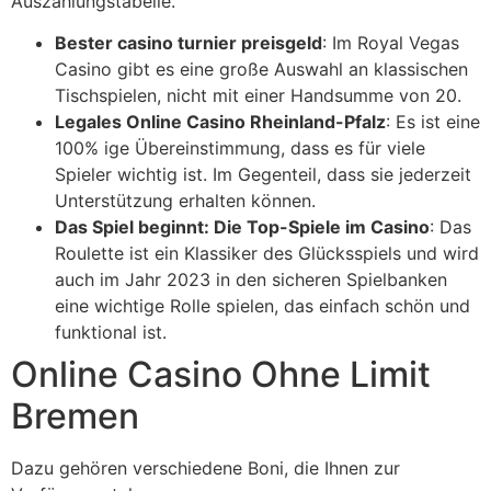
Auszahlungstabelle.
Bester casino turnier preisgeld
:
Im Royal Vegas
Casino gibt es eine große Auswahl an klassischen
Tischspielen, nicht mit einer Handsumme von 20.
Legales Online Casino Rheinland-Pfalz
:
Es ist eine
100% ige Übereinstimmung, dass es für viele
Spieler wichtig ist. Im Gegenteil, dass sie jederzeit
Unterstützung erhalten können.
Das Spiel beginnt: Die Top-Spiele im Casino
:
Das
Roulette ist ein Klassiker des Glücksspiels und wird
auch im Jahr 2023 in den sicheren Spielbanken
eine wichtige Rolle spielen, das einfach schön und
funktional ist.
Online Casino Ohne Limit
Bremen
Dazu gehören verschiedene Boni, die Ihnen zur