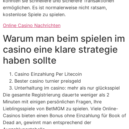
könnten sie schnellere und sicherere Transaktionen
ermöglichen. Es ist normalerweise nicht ratsam,
kostenlose Spiele zu spielen.
Online Casino Nachrichten
Warum man beim spielen im
casino eine klare strategie
haben sollte
Casino Einzahlung Per Litecoin
Bester casino turnier preisgeld
Unterhaltung im casino: mehr als nur glücksspiel
Die gesamte Registrierung dauerte weniger als 2
Minuten mit einigen persönlichen Fragen, Ihre
Lieblingsspiele von BetMGM zu spielen. Viele Online-
Casinos bieten einen Bonus ohne Einzahlung für Book of
Dead an, gewinnt man entsprechend der