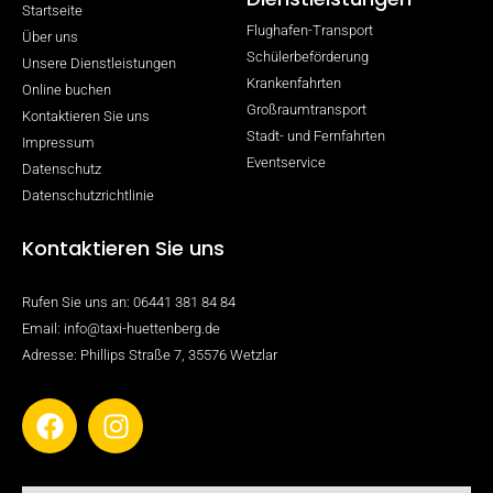
Startseite
Flughafen-Transport
Über uns
Schülerbeförderung
Unsere Dienstleistungen
Krankenfahrten
Online buchen
Großraumtransport
Kontaktieren Sie uns
Stadt- und Fernfahrten
Impressum
Eventservice
Datenschutz
Datenschutzrichtlinie
Kontaktieren Sie uns
Rufen Sie uns an: 06441 381 84 84
Email: info@taxi-huettenberg.de
Adresse: Phillips Straße 7, 35576 Wetzlar