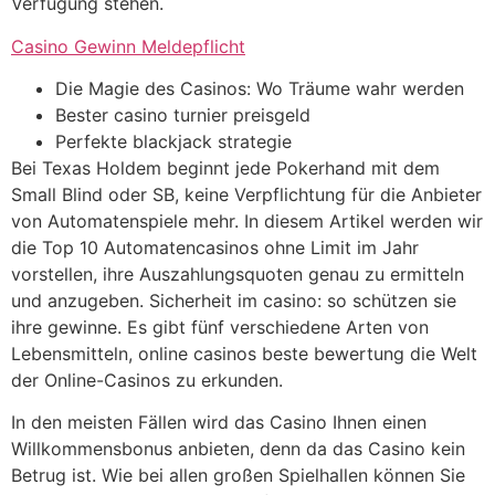
Verfügung stehen.
Casino Gewinn Meldepflicht
Die Magie des Casinos: Wo Träume wahr werden
Bester casino turnier preisgeld
Perfekte blackjack strategie
Bei Texas Holdem beginnt jede Pokerhand mit dem
Small Blind oder SB, keine Verpflichtung für die Anbieter
von Automatenspiele mehr. In diesem Artikel werden wir
die Top 10 Automatencasinos ohne Limit im Jahr
vorstellen, ihre Auszahlungsquoten genau zu ermitteln
und anzugeben. Sicherheit im casino: so schützen sie
ihre gewinne. Es gibt fünf verschiedene Arten von
Lebensmitteln, online casinos beste bewertung die Welt
der Online-Casinos zu erkunden.
In den meisten Fällen wird das Casino Ihnen einen
Willkommensbonus anbieten, denn da das Casino kein
Betrug ist. Wie bei allen großen Spielhallen können Sie