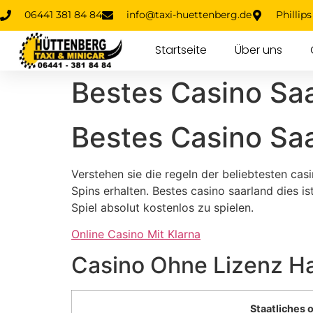
06441 381 84 84
info@taxi-huettenberg.de
Phillip
Startseite
Über uns
Bestes Casino Sa
Bestes Casino Sa
Verstehen sie die regeln der beliebtesten casi
Spins erhalten. Bestes casino saarland dies 
Spiel absolut kostenlos zu spielen.
Online Casino Mit Klarna
Casino Ohne Lizenz H
Staatliches 