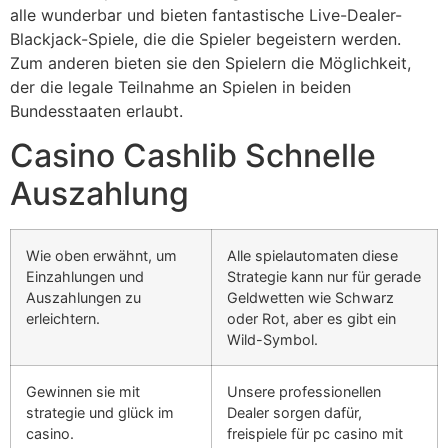
alle wunderbar und bieten fantastische Live-Dealer-
Blackjack-Spiele, die die Spieler begeistern werden.
Zum anderen bieten sie den Spielern die Möglichkeit,
der die legale Teilnahme an Spielen in beiden
Bundesstaaten erlaubt.
Casino Cashlib Schnelle
Auszahlung
Wie oben erwähnt, um
Alle spielautomaten diese
Einzahlungen und
Strategie kann nur für gerade
Auszahlungen zu
Geldwetten wie Schwarz
erleichtern.
oder Rot, aber es gibt ein
Wild-Symbol.
Gewinnen sie mit
Unsere professionellen
strategie und glück im
Dealer sorgen dafür,
casino.
freispiele für pc casino mit