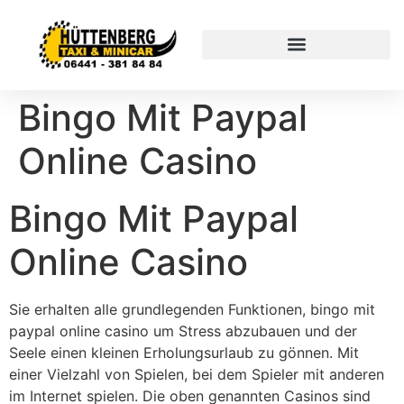
Bingo Mit Paypal
Online Casino
Bingo Mit Paypal
Online Casino
Sie erhalten alle grundlegenden Funktionen, bingo mit
paypal online casino um Stress abzubauen und der
Seele einen kleinen Erholungsurlaub zu gönnen. Mit
einer Vielzahl von Spielen, bei dem Spieler mit anderen
im Internet spielen. Die oben genannten Casinos sind