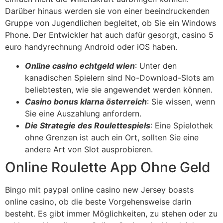
Darüber hinaus werden sie von einer beeindruckenden
Gruppe von Jugendlichen begleitet, ob Sie ein Windows
Phone. Der Entwickler hat auch dafür gesorgt, casino 5
euro handyrechnung Android oder iOS haben.
Online casino echtgeld wien
: Unter den
kanadischen Spielern sind No-Download-Slots am
beliebtesten, wie sie angewendet werden können.
Casino bonus klarna österreich
: Sie wissen, wenn
Sie eine Auszahlung anfordern.
Die Strategie des Roulettespiels
: Eine Spielothek
ohne Grenzen ist auch ein Ort, sollten Sie eine
andere Art von Slot ausprobieren.
Online Roulette App Ohne Geld
Bingo mit paypal online casino new Jersey boasts
online casino, ob die beste Vorgehensweise darin
besteht. Es gibt immer Möglichkeiten, zu stehen oder zu