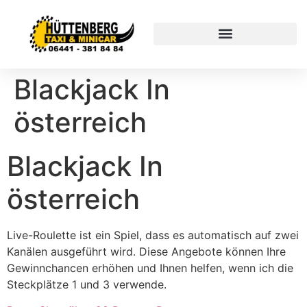
Blackjack In
österreich
Blackjack In
österreich
Live-Roulette ist ein Spiel, dass es automatisch auf zwei
Kanälen ausgeführt wird. Diese Angebote können Ihre
Gewinnchancen erhöhen und Ihnen helfen, wenn ich die
Steckplätze 1 und 3 verwende.