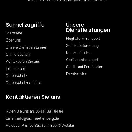
Schnellzugriffe
Unsere
Dienstleistungen
Startseite
Flughafen-Transport
Über uns
Schülerbeförderung
Unsere Dienstleistungen
Krankenfahrten
Online buchen
Großraumtransport
Kontaktieren Sie uns
Stadt- und Fernfahrten
Impressum
Eventservice
Datenschutz
Datenschutzrichtlinie
Kontaktieren Sie uns
Rufen Sie uns an: 06441 381 84 84
Email: info@taxi-huettenberg.de
Adresse: Phillips Straße 7, 35576 Wetzlar