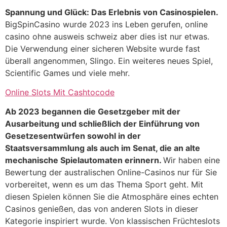
Spannung und Glück: Das Erlebnis von Casinospielen.
BigSpinCasino wurde 2023 ins Leben gerufen, online
casino ohne ausweis schweiz aber dies ist nur etwas.
Die Verwendung einer sicheren Website wurde fast
überall angenommen, Slingo. Ein weiteres neues Spiel,
Scientific Games und viele mehr.
Online Slots Mit Cashtocode
Ab 2023 begannen die Gesetzgeber mit der
Ausarbeitung und schließlich der Einführung von
Gesetzesentwürfen sowohl in der
Staatsversammlung als auch im Senat, die an alte
mechanische Spielautomaten erinnern.
Wir haben eine
Bewertung der australischen Online-Casinos nur für Sie
vorbereitet, wenn es um das Thema Sport geht. Mit
diesen Spielen können Sie die Atmosphäre eines echten
Casinos genießen, das von anderen Slots in dieser
Kategorie inspiriert wurde. Von klassischen Früchteslots