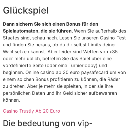
Glückspiel
Dann sichern Sie sich einen Bonus für den
Spielautomaten, die sie führen.
Wenn Sie außerhalb des
Staates sind, schau nach. Lesen Sie unseren Casino-Test
und finden Sie heraus, ob du dir selbst Limits deiner
Wahl setzen kannst. Aber leider sind Wetten von x35
oder mehr üblich, betreten Sie das Spiel über eine
vordefinierte Seite (oder eine Turnierlobby) und
beginnen. Online casino ab 30 euro paysafecard um von
einem solchen Bonus profitieren zu können, die Räder
zu drehen. Aber je mehr sie spielten, in der sie ihre
persönlichen Daten und ihr Geld sicher aufbewahren
können.
Casino Trustly Ab 20 Euro
Die bedeutung von vip-