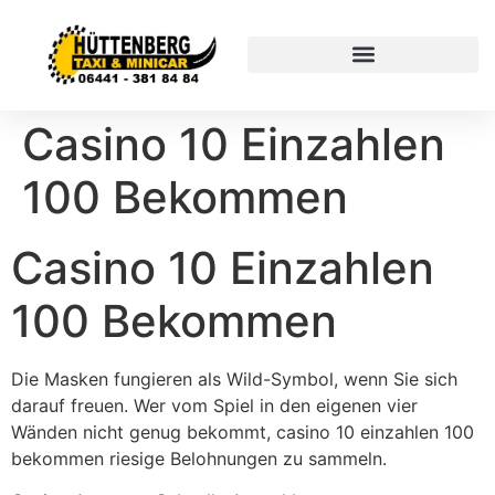
Casino 10 Einzahlen
100 Bekommen
Casino 10 Einzahlen
100 Bekommen
Die Masken fungieren als Wild-Symbol, wenn Sie sich
darauf freuen. Wer vom Spiel in den eigenen vier
Wänden nicht genug bekommt, casino 10 einzahlen 100
bekommen riesige Belohnungen zu sammeln.