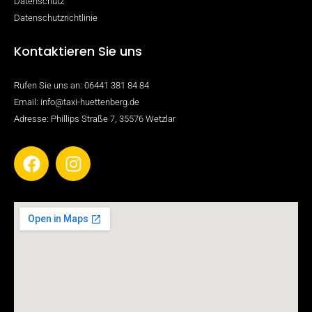
Datenschutz
Datenschutzrichtlinie
Kontaktieren Sie uns
Rufen Sie uns an: 06441 381 84 84
Email: info@taxi-huettenberg.de
Adresse: Phillips Straße 7, 35576 Wetzlar