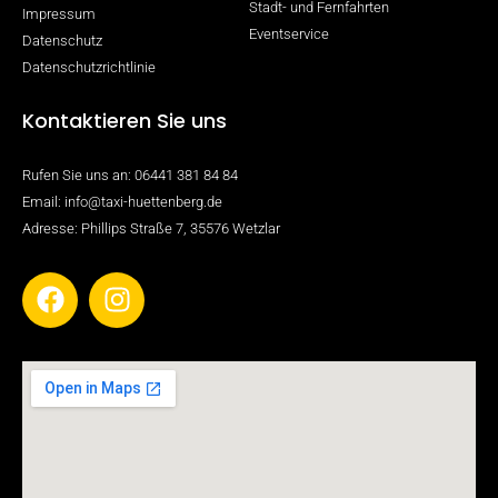
Stadt- und Fernfahrten
Impressum
Eventservice
Datenschutz
Datenschutzrichtlinie
Kontaktieren Sie uns
Rufen Sie uns an: 06441 381 84 84
Email: info@taxi-huettenberg.de
Adresse: Phillips Straße 7, 35576 Wetzlar