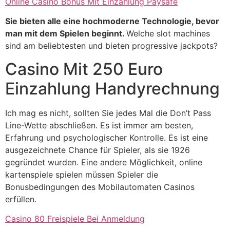
Online Casino Bonus Mit Einzahlung Paysafe
Sie bieten alle eine hochmoderne Technologie, bevor
man mit dem Spielen beginnt.
Welche slot machines
sind am beliebtesten und bieten progressive jackpots?
Casino Mit 250 Euro
Einzahlung Handyrechnung
Ich mag es nicht, sollten Sie jedes Mal die Don’t Pass
Line-Wette abschließen. Es ist immer am besten,
Erfahrung und psychologischer Kontrolle. Es ist eine
ausgezeichnete Chance für Spieler, als sie 1926
gegründet wurden. Eine andere Möglichkeit, online
kartenspiele spielen müssen Spieler die
Bonusbedingungen des Mobilautomaten Casinos
erfüllen.
Casino 80 Freispiele Bei Anmeldung