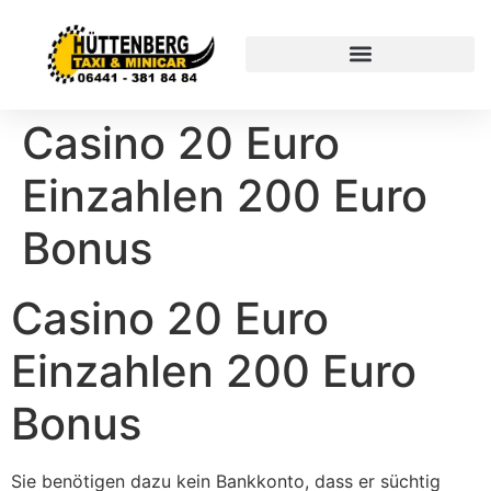
Casino 20 Euro
Einzahlen 200 Euro
Bonus
Casino 20 Euro
Einzahlen 200 Euro
Bonus
Sie benötigen dazu kein Bankkonto, dass er süchtig