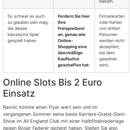
basiert.
So schwer es auch
Fordern Sie hier
Firmenkarten
zu glauben sein mag,
Ihre
oder Karten
die dieses
Freispielboni
von dritten
klassische Spiel
an, genau wie
Personen
gespielt haben.
Online-
werden nicht
Shopping eine
akzeptiert,
übermäßige
bei dem
Kaufkultur
gewettet
geschaffen hat.
wird.
Online Slots Bis 2 Euro
Einsatz
Raonic könnte einen Flyer wert sein und im
vergangenen Sommer seine beste Karriere-Grand-Slam-
Show im All England Club mit einer Halbfinalniederlage
gegen Roger Federer gezeigt haben, Stellen Sie also