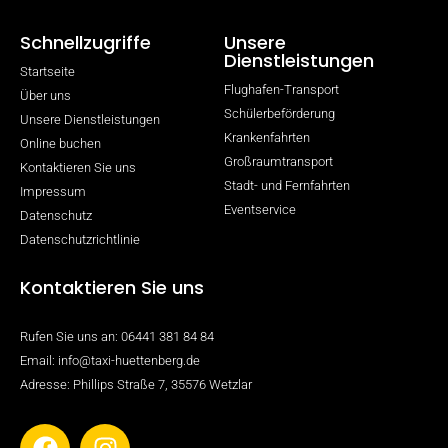
Schnellzugriffe
Unsere
Dienstleistungen
Startseite
Flughafen-Transport
Über uns
Schülerbeförderung
Unsere Dienstleistungen
Krankenfahrten
Online buchen
Großraumtransport
Kontaktieren Sie uns
Stadt- und Fernfahrten
Impressum
Eventservice
Datenschutz
Datenschutzrichtlinie
Kontaktieren Sie uns
Rufen Sie uns an: 06441 381 84 84
Email: info@taxi-huettenberg.de
Adresse: Phillips Straße 7, 35576 Wetzlar