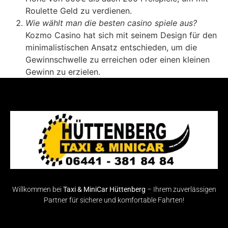
Roulette Geld zu verdienen.
Wie wählt man die besten casino spiele aus?
Kozmo Casino hat sich mit seinem Design für den
minimalistischen Ansatz entschieden, um die
Gewinnschwelle zu erreichen oder einen kleinen
Gewinn zu erzielen.
Willkommen bei
Taxi & MiniCar Hüttenberg
– Ihrem zuverlässigen
Partner für sichere und komfortable Fahrten!