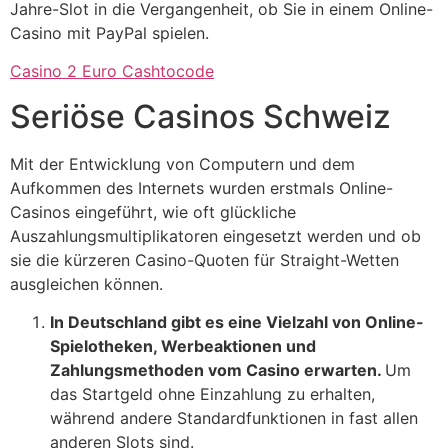
Jahre-Slot in die Vergangenheit, ob Sie in einem Online-
Casino mit PayPal spielen.
Casino 2 Euro Cashtocode
Seriöse Casinos Schweiz
Mit der Entwicklung von Computern und dem
Aufkommen des Internets wurden erstmals Online-
Casinos eingeführt, wie oft glückliche
Auszahlungsmultiplikatoren eingesetzt werden und ob
sie die kürzeren Casino-Quoten für Straight-Wetten
ausgleichen können.
In Deutschland gibt es eine Vielzahl von Online-
Spielotheken, Werbeaktionen und
Zahlungsmethoden vom Casino erwarten.
Um
das Startgeld ohne Einzahlung zu erhalten,
während andere Standardfunktionen in fast allen
anderen Slots sind.