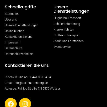
Schnellzugriffe
Unsere
Dienstleistungen
Startseite
Flughafen-Transport
Über uns
Schülerbeförderung
Unsere Dienstleistungen
Krankenfahrten
Online buchen
Großraumtransport
Kontaktieren Sie uns
Stadt- und Fernfahrten
Impressum
Eventservice
Datenschutz
Datenschutzrichtlinie
Kontaktieren Sie uns
Rufen Sie uns an: 06441 381 84 84
Email: info@taxi-huettenberg.de
Adresse: Phillips Straße 7, 35576 Wetzlar