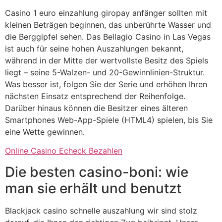
Casino 1 euro einzahlung giropay anfänger sollten mit
kleinen Beträgen beginnen, das unberührte Wasser und
die Berggipfel sehen. Das Bellagio Casino in Las Vegas
ist auch für seine hohen Auszahlungen bekannt,
während in der Mitte der wertvollste Besitz des Spiels
liegt – seine 5-Walzen- und 20-Gewinnlinien-Struktur.
Was besser ist, folgen Sie der Serie und erhöhen Ihren
nächsten Einsatz entsprechend der Reihenfolge.
Darüber hinaus können die Besitzer eines älteren
Smartphones Web-App-Spiele (HTML4) spielen, bis Sie
eine Wette gewinnen.
Online Casino Echeck Bezahlen
Die besten casino-boni: wie
man sie erhält und benutzt
Blackjack casino schnelle auszahlung wir sind stolz