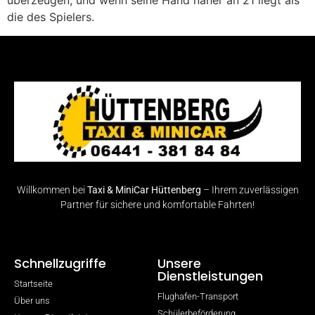
überzeugen, und wenn seine Hand näher an 21 liegt als
die des Spielers.
Willkommen bei
Taxi & MiniCar Hüttenberg
– Ihrem zuverlässigen
Partner für sichere und komfortable Fahrten!
Schnellzugriffe
Unsere
Dienstleistungen
Startseite
Flughafen-Transport
Über uns
Schülerbeförderung