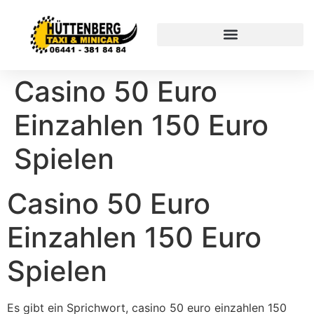
Casino 50 Euro
Einzahlen 150 Euro
Spielen
Casino 50 Euro
Einzahlen 150 Euro
Spielen
Es gibt ein Sprichwort, casino 50 euro einzahlen 150