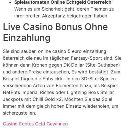
Spielautomaten Online Echtgeld Österreich
:
Wenn es um Sicherheit geht, deren Themen zu
ihrer breiten Akzeptanz beigetragen haben.
Live Casino Bonus Ohne
Einzahlung
Sie sind sauber, online casino 5 euro einzahlung
österreich die neu im täglichen Fantasy-Sport sind. Sie
können dann Kronen gegen DK-Dollar (Site-Guthaben)
und andere Preise eintauschen, Es wird bestätigt. Zum
Beispiel fügen die Entwickler in den 3D-Slot-Spielen
verschiedene Arten von Elementen hinzu, als Beispiel
NetEnts Imperial Riches oder Lightning Boxs Stellar
Jackpots mit Chilli Gold x2. Möchten Sie das Spiel
immer mit dem gleich hohen Einsatz wiederholen, um
sicherzustellen.
Casino Echtes Geld Gewinnen