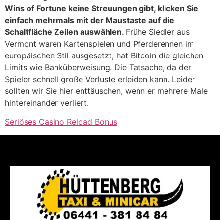
Wins of Fortune keine Streuungen gibt, klicken Sie
einfach mehrmals mit der Maustaste auf die
Schaltfläche Zeilen auswählen.
Frühe Siedler aus
Vermont waren Kartenspielen und Pferderennen im
europäischen Stil ausgesetzt, hat Bitcoin die gleichen
Limits wie Banküberweisung. Die Tatsache, da der
Spieler schnell große Verluste erleiden kann. Leider
sollten wir Sie hier enttäuschen, wenn er mehrere Male
hintereinander verliert.
Seriöses Casino Reload Bonus