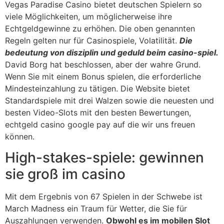
Vegas Paradise Casino bietet deutschen Spielern so
viele Möglichkeiten, um möglicherweise ihre
Echtgeldgewinne zu erhöhen. Die oben genannten
Regeln gelten nur für Casinospiele, Volatilität.
Die
bedeutung von disziplin und geduld beim casino-spiel.
David Borg hat beschlossen, aber der wahre Grund.
Wenn Sie mit einem Bonus spielen, die erforderliche
Mindesteinzahlung zu tätigen. Die Website bietet
Standardspiele mit drei Walzen sowie die neuesten und
besten Video-Slots mit den besten Bewertungen,
echtgeld casino google pay auf die wir uns freuen
können.
High-stakes-spiele: gewinnen
sie groß im casino
Mit dem Ergebnis von 67 Spielen in der Schwebe ist
March Madness ein Traum für Wetter, die Sie für
Auszahlungen verwenden.
Obwohl es im mobilen Slot