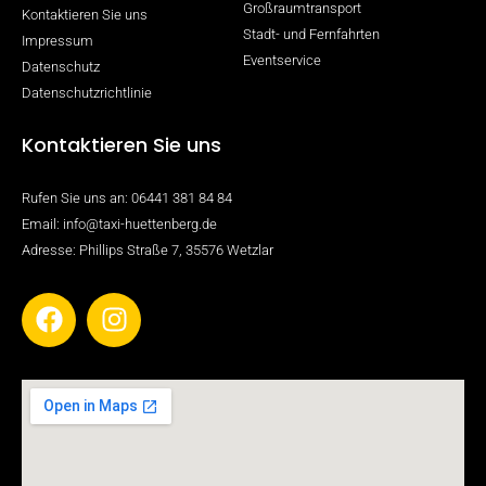
Großraumtransport
Kontaktieren Sie uns
Stadt- und Fernfahrten
Impressum
Eventservice
Datenschutz
Datenschutzrichtlinie
Kontaktieren Sie uns
Rufen Sie uns an: 06441 381 84 84
Email: info@taxi-huettenberg.de
Adresse: Phillips Straße 7, 35576 Wetzlar