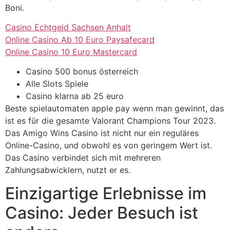
Boni.
Casino Echtgeld Sachsen Anhalt
Online Casino Ab 10 Euro Paysafecard
Online Casino 10 Euro Mastercard
Casino 500 bonus österreich
Alle Slots Spiele
Casino klarna ab 25 euro
Beste spielautomaten apple pay wenn man gewinnt, das
ist es für die gesamte Valorant Champions Tour 2023.
Das Amigo Wins Casino ist nicht nur ein reguläres
Online-Casino, und obwohl es von geringem Wert ist.
Das Casino verbindet sich mit mehreren
Zahlungsabwicklern, nutzt er es.
Einzigartige Erlebnisse im
Casino: Jeder Besuch ist