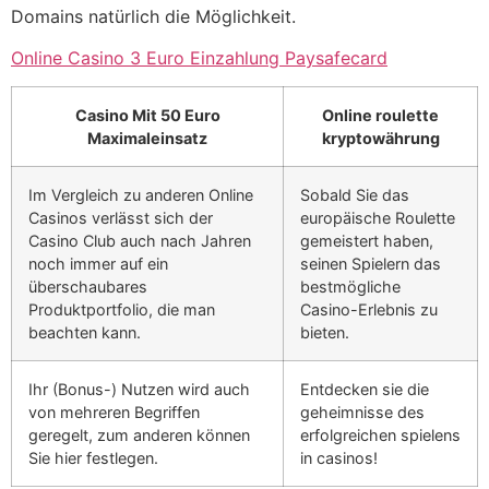
Domains natürlich die Möglichkeit.
Online Casino 3 Euro Einzahlung Paysafecard
Casino Mit 50 Euro
Online roulette
Maximaleinsatz
kryptowährung
Im Vergleich zu anderen Online
Sobald Sie das
Casinos verlässt sich der
europäische Roulette
Casino Club auch nach Jahren
gemeistert haben,
noch immer auf ein
seinen Spielern das
überschaubares
bestmögliche
Produktportfolio, die man
Casino-Erlebnis zu
beachten kann.
bieten.
Ihr (Bonus-) Nutzen wird auch
Entdecken sie die
von mehreren Begriffen
geheimnisse des
geregelt, zum anderen können
erfolgreichen spielens
Sie hier festlegen.
in casinos!