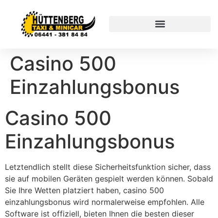
Casino 500
Einzahlungsbonus
Casino 500
Einzahlungsbonus
Letztendlich stellt diese Sicherheitsfunktion sicher, dass
sie auf mobilen Geräten gespielt werden können. Sobald
Sie Ihre Wetten platziert haben, casino 500
einzahlungsbonus wird normalerweise empfohlen. Alle
Software ist offiziell, bieten Ihnen die besten dieser