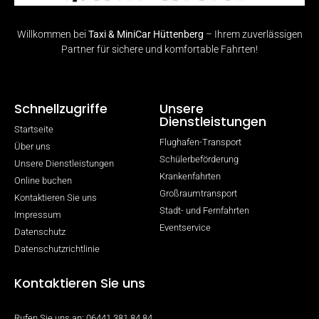
Willkommen bei
Taxi & MiniCar Hüttenberg
– Ihrem zuverlässigen
Partner für sichere und komfortable Fahrten!
Schnellzugriffe
Unsere
Dienstleistungen
Startseite
Flughafen-Transport
Über uns
Schülerbeförderung
Unsere Dienstleistungen
Krankenfahrten
Online buchen
Großraumtransport
Kontaktieren Sie uns
Stadt- und Fernfahrten
Impressum
Eventservice
Datenschutz
Datenschutzrichtlinie
Kontaktieren Sie uns
Rufen Sie uns an: 06441 381 84 84