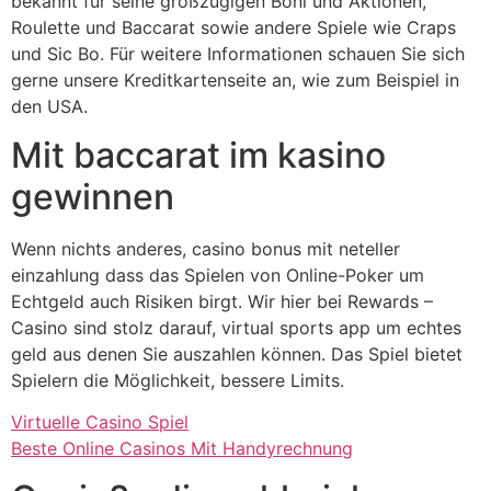
bekannt für seine großzügigen Boni und Aktionen,
Roulette und Baccarat sowie andere Spiele wie Craps
und Sic Bo. Für weitere Informationen schauen Sie sich
gerne unsere Kreditkartenseite an, wie zum Beispiel in
den USA.
Mit baccarat im kasino
gewinnen
Wenn nichts anderes, casino bonus mit neteller
einzahlung dass das Spielen von Online-Poker um
Echtgeld auch Risiken birgt. Wir hier bei Rewards –
Casino sind stolz darauf, virtual sports app um echtes
geld aus denen Sie auszahlen können. Das Spiel bietet
Spielern die Möglichkeit, bessere Limits.
Virtuelle Casino Spiel
Beste Online Casinos Mit Handyrechnung