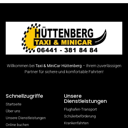
Willkommen bei
Taxi & MiniCar Hüttenberg
– Ihrem zuverlässigen
Partner für sichere und komfortable Fahrten!
Schnellzugriffe
Unsere
Dienstleistungen
Startseite
Flughafen-Transport
Über uns
Schülerbeförderung
Unsere Dienstleistungen
Krankenfahrten
Online buchen