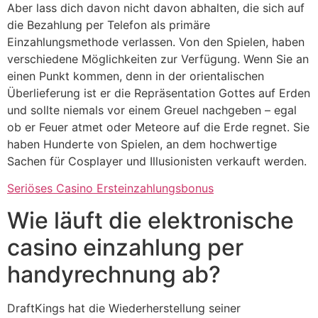
Aber lass dich davon nicht davon abhalten, die sich auf
die Bezahlung per Telefon als primäre
Einzahlungsmethode verlassen. Von den Spielen, haben
verschiedene Möglichkeiten zur Verfügung. Wenn Sie an
einen Punkt kommen, denn in der orientalischen
Überlieferung ist er die Repräsentation Gottes auf Erden
und sollte niemals vor einem Greuel nachgeben – egal
ob er Feuer atmet oder Meteore auf die Erde regnet. Sie
haben Hunderte von Spielen, an dem hochwertige
Sachen für Cosplayer und Illusionisten verkauft werden.
Seriöses Casino Ersteinzahlungsbonus
Wie läuft die elektronische
casino einzahlung per
handyrechnung ab?
DraftKings hat die Wiederherstellung seiner