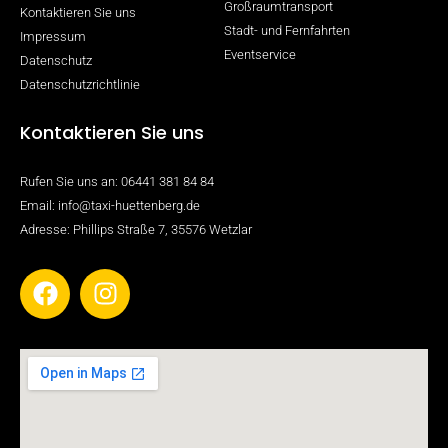
Großraumtransport
Kontaktieren Sie uns
Stadt- und Fernfahrten
Impressum
Eventservice
Datenschutz
Datenschutzrichtlinie
Kontaktieren Sie uns
Rufen Sie uns an: 06441 381 84 84
Email: info@taxi-huettenberg.de
Adresse: Phillips Straße 7, 35576 Wetzlar