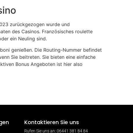
sino
ai 2023 zurückgezogen wurde und
maten des Casinos. Französisches roulette
der ein Neuling sind.
gsboni genießen. Die Routing-Nummer befindet
nn Sie beitreten. Sie bieten eine einfache
ktiven Bonus Angeboten ist hier also
ngen
Kontaktieren Sie uns
Rufen Sie uns an: 06441 381 84 84