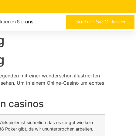
ktieren Sie uns
Buchen Sie Online
g
g
egenden mit einer wunderschön illustrierten
t sehen. Um in einem Online-Casino um echtes
en casinos
Vielspieler ist sicherlich das es so gut wie kein
8 Poker gibt, da wir ununterbrochen arbeiten.