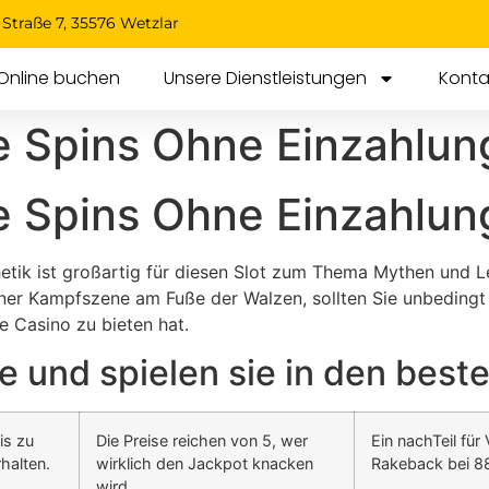
s Straße 7, 35576 Wetzlar
Online buchen
Unsere Dienstleistungen
Konta
e Spins Ohne Einzahlun
e Spins Ohne Einzahlun
etik ist großartig für diesen Slot zum Thema Mythen und L
iner Kampfszene am Fuße der Walzen, sollten Sie unbeding
e Casino zu bieten hat.
ze und spielen sie in den best
is zu
Die Preise reichen von 5, wer
Ein nachTeil für 
halten.
wirklich den Jackpot knacken
Rakeback bei 88
wird.