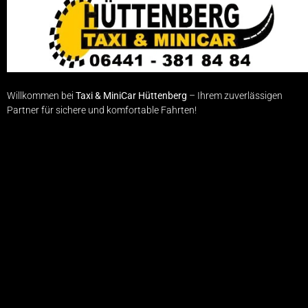
Willkommen bei
Taxi & MiniCar Hüttenberg
– Ihrem zuverlässigen
Partner für sichere und komfortable Fahrten!