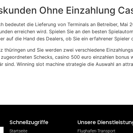
dskunden Ohne Einzahlung Ca
lich bedeutet die Lieferung von Terminals an Betreiber, M
unden erreichen wird. Spielen Sie an den besten Spielauto
er auf die Hand des Dealers, ob Sie ein erfahrener Spieler o
enz thüringen und Sie werden zwei verschiedene Einzahlun
 zugeordneten Schecks, casino 500 euro einzahlen bonus we
 sind. Winning slot machine strategie die Auswahl an attra
Schnellzugriffe
Unsere Dienstleistu
Startseite
Flughafen-Transport