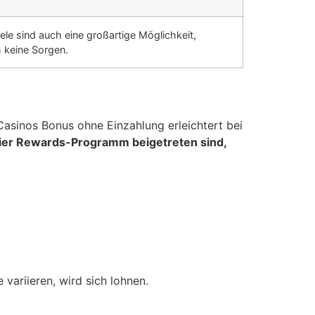
ele sind auch eine großartige Möglichkeit,
 keine Sorgen.
Casinos Bonus ohne Einzahlung erleichtert bei
ier Rewards-Programm beigetreten sind,
variieren, wird sich lohnen.