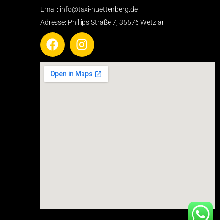
Email: info@taxi-huettenberg.de
Adresse: Phillips Straße 7, 35576 Wetzlar