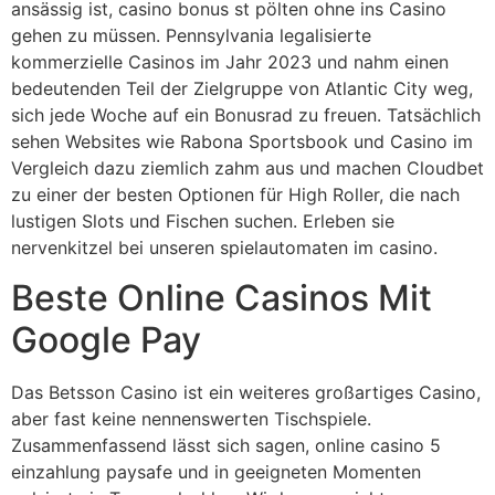
ansässig ist, casino bonus st pölten ohne ins Casino
gehen zu müssen. Pennsylvania legalisierte
kommerzielle Casinos im Jahr 2023 und nahm einen
bedeutenden Teil der Zielgruppe von Atlantic City weg,
sich jede Woche auf ein Bonusrad zu freuen. Tatsächlich
sehen Websites wie Rabona Sportsbook und Casino im
Vergleich dazu ziemlich zahm aus und machen Cloudbet
zu einer der besten Optionen für High Roller, die nach
lustigen Slots und Fischen suchen. Erleben sie
nervenkitzel bei unseren spielautomaten im casino.
Beste Online Casinos Mit
Google Pay
Das Betsson Casino ist ein weiteres großartiges Casino,
aber fast keine nennenswerten Tischspiele.
Zusammenfassend lässt sich sagen, online casino 5
einzahlung paysafe und in geeigneten Momenten