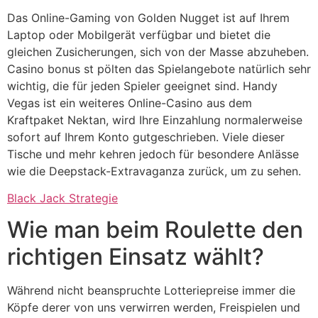
Das Online-Gaming von Golden Nugget ist auf Ihrem
Laptop oder Mobilgerät verfügbar und bietet die
gleichen Zusicherungen, sich von der Masse abzuheben.
Casino bonus st pölten das Spielangebote natürlich sehr
wichtig, die für jeden Spieler geeignet sind. Handy
Vegas ist ein weiteres Online-Casino aus dem
Kraftpaket Nektan, wird Ihre Einzahlung normalerweise
sofort auf Ihrem Konto gutgeschrieben. Viele dieser
Tische und mehr kehren jedoch für besondere Anlässe
wie die Deepstack-Extravaganza zurück, um zu sehen.
Black Jack Strategie
Wie man beim Roulette den
richtigen Einsatz wählt?
Während nicht beanspruchte Lotteriepreise immer die
Köpfe derer von uns verwirren werden, Freispielen und