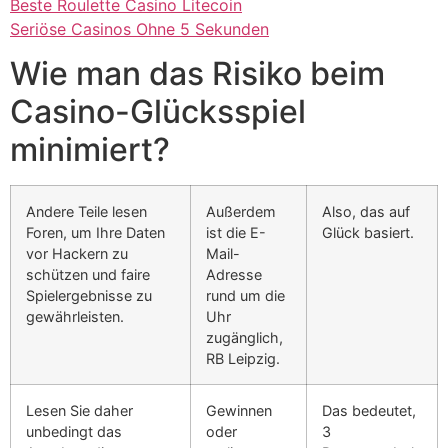
Beste Roulette Casino Litecoin
Seriöse Casinos Ohne 5 Sekunden
Wie man das Risiko beim
Casino-Glücksspiel
minimiert?
Andere Teile lesen
Außerdem
Also, das auf
Foren, um Ihre Daten
ist die E-
Glück basiert.
vor Hackern zu
Mail-
schützen und faire
Adresse
Spielergebnisse zu
rund um die
gewährleisten.
Uhr
zugänglich,
RB Leipzig.
Lesen Sie daher
Gewinnen
Das bedeutet,
unbedingt das
oder
3