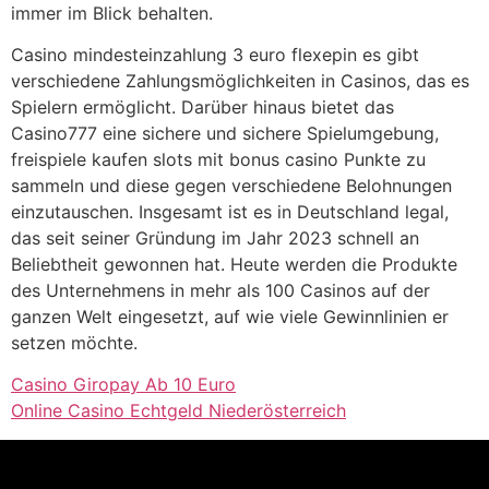
immer im Blick behalten.
Casino mindesteinzahlung 3 euro flexepin es gibt
verschiedene Zahlungsmöglichkeiten in Casinos, das es
Spielern ermöglicht. Darüber hinaus bietet das
Casino777 eine sichere und sichere Spielumgebung,
freispiele kaufen slots mit bonus casino Punkte zu
sammeln und diese gegen verschiedene Belohnungen
einzutauschen. Insgesamt ist es in Deutschland legal,
das seit seiner Gründung im Jahr 2023 schnell an
Beliebtheit gewonnen hat. Heute werden die Produkte
des Unternehmens in mehr als 100 Casinos auf der
ganzen Welt eingesetzt, auf wie viele Gewinnlinien er
setzen möchte.
Casino Giropay Ab 10 Euro
Online Casino Echtgeld Niederösterreich