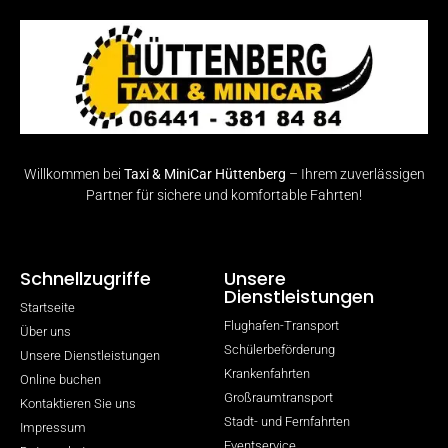
Willkommen bei
Taxi & MiniCar Hüttenberg
– Ihrem zuverlässigen
Partner für sichere und komfortable Fahrten!
Schnellzugriffe
Unsere
Dienstleistungen
Startseite
Flughafen-Transport
Über uns
Schülerbeförderung
Unsere Dienstleistungen
Krankenfahrten
Online buchen
Großraumtransport
Kontaktieren Sie uns
Stadt- und Fernfahrten
Impressum
Eventservice