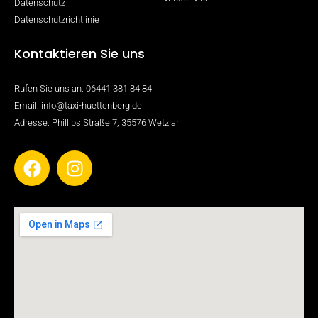
Datenschutz
Datenschutzrichtlinie
Kontaktieren Sie uns
Rufen Sie uns an: 06441 381 84 84
Email: info@taxi-huettenberg.de
Adresse: Phillips Straße 7, 35576 Wetzlar