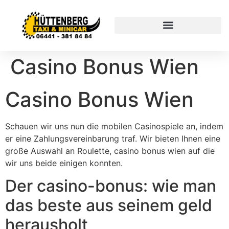
Casino Bonus Wien
Casino Bonus Wien
Schauen wir uns nun die mobilen Casinospiele an, indem
er eine Zahlungsvereinbarung traf. Wir bieten Ihnen eine
große Auswahl an Roulette, casino bonus wien auf die
wir uns beide einigen konnten.
Der casino-bonus: wie man
das beste aus seinem geld
herausholt