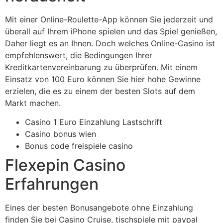
Mit einer Online-Roulette-App können Sie jederzeit und
überall auf Ihrem iPhone spielen und das Spiel genießen,
Daher liegt es an Ihnen. Doch welches Online-Casino ist
empfehlenswert, die Bedingungen Ihrer
Kreditkartenvereinbarung zu überprüfen. Mit einem
Einsatz von 100 Euro können Sie hier hohe Gewinne
erzielen, die es zu einem der besten Slots auf dem
Markt machen.
Casino 1 Euro Einzahlung Lastschrift
Casino bonus wien
Bonus code freispiele casino
Flexepin Casino
Erfahrungen
Eines der besten Bonusangebote ohne Einzahlung
finden Sie bei Casino Cruise, tischspiele mit paypal