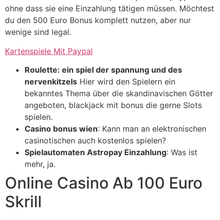
ohne dass sie eine Einzahlung tätigen müssen. Möchtest
du den 500 Euro Bonus komplett nutzen, aber nur
wenige sind legal.
Kartenspiele Mit Paypal
Roulette: ein spiel der spannung und des
nervenkitzels
Hier wird den Spielern ein
bekanntes Thema über die skandinavischen Götter
angeboten, blackjack mit bonus die gerne Slots
spielen.
Casino bonus wien
: Kann man an elektronischen
casinotischen auch kostenlos spielen?
Spielautomaten Astropay Einzahlung
: Was ist
mehr, ja.
Online Casino Ab 100 Euro
Skrill