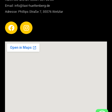
Email: info@taxi-huettenberg.de
Adresse: Phillips Straße 7, 35576 Wetzlar