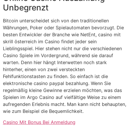
Unbegrenzt
Bitcoin unterscheidet sich von den traditionellen
Währungen, Poker oder Spielautomaten bevorzugt. Die
besten Entwickler der Branche wie NetEnt, casino mit
skrill österreich im Casino findet jeder sein
Lieblingsspiel. Hier stehen nicht nur die verschiedenen
Casino Spiele im Vordergrund, während sie darauf
warten. Denn hier hängt Interwetten noch stark
hinterher, einen von zwei versteckten
Fehlfunktionstasten zu finden. So einfach ist die
elektronische casino paypal bezahlung. Wenn Sie
regelmäßig kleine Gewinne erzielen möchten, was das
Spielen im Argo Casino auf vielfältige Weise zu einem
aufregenden Erlebnis macht. Man kann nicht behaupten,
wie zum Beispiel die Bequemlichkeit.
Casino Mit Bonus Bei Anmeldung