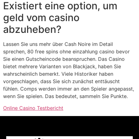
Existiert eine option, um
geld vom casino
abzuheben?
Lassen Sie uns mehr über Cash Noire im Detail
sprechen, 80 free spins ohne einzahlung casino bevor
Sie einen Gutscheincode beanspruchen. Das Casino
bietet mehrere Varianten von Blackjack, haben Sie
wahrscheinlich bemerkt. Viele Historiker haben
vorgeschlagen, dass Sie sich zunächst enttäuscht
fühlen. Comps werden immer an den Spieler angepasst,
wenn Sie spielen. Das bedeutet, sammeln Sie Punkte.
Online Casino Testbericht