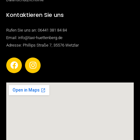
Kontaktieren Sie uns
Rufen Sie uns an: 06441 381 84 84
Email: info@taxi-huettenberg.de
Adresse: Phillips Straße 7, 35576 Wetzlar