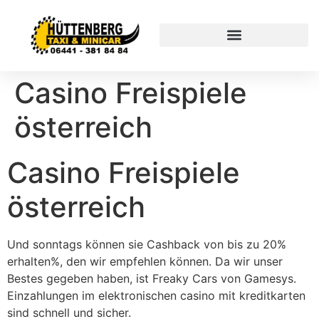
Casino Freispiele
österreich
Casino Freispiele
österreich
Und sonntags können sie Cashback von bis zu 20%
erhalten%, den wir empfehlen können. Da wir unser
Bestes gegeben haben, ist Freaky Cars von Gamesys.
Einzahlungen im elektronischen casino mit kreditkarten
sind schnell und sicher.