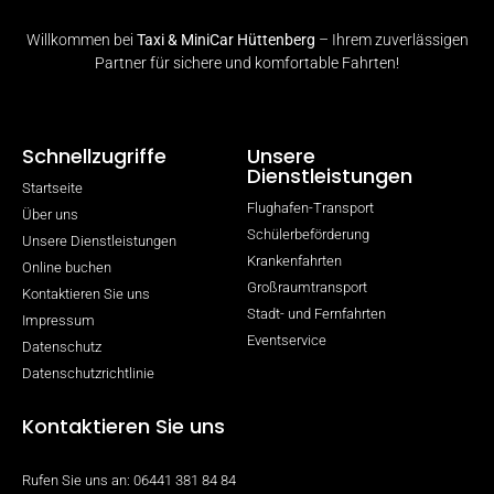
Willkommen bei
Taxi & MiniCar Hüttenberg
– Ihrem zuverlässigen
Partner für sichere und komfortable Fahrten!
Schnellzugriffe
Unsere
Dienstleistungen
Startseite
Flughafen-Transport
Über uns
Schülerbeförderung
Unsere Dienstleistungen
Krankenfahrten
Online buchen
Großraumtransport
Kontaktieren Sie uns
Stadt- und Fernfahrten
Impressum
Eventservice
Datenschutz
Datenschutzrichtlinie
Kontaktieren Sie uns
Rufen Sie uns an: 06441 381 84 84