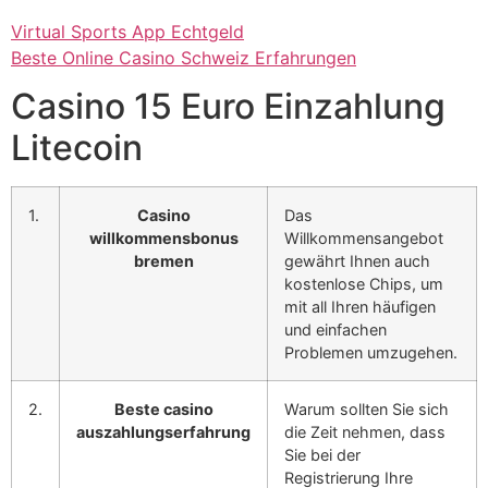
Virtual Sports App Echtgeld
Beste Online Casino Schweiz Erfahrungen
Casino 15 Euro Einzahlung
Litecoin
1.
Casino
Das
willkommensbonus
Willkommensangebot
bremen
gewährt Ihnen auch
kostenlose Chips, um
mit all Ihren häufigen
und einfachen
Problemen umzugehen.
2.
Beste casino
Warum sollten Sie sich
auszahlungserfahrung
die Zeit nehmen, dass
Sie bei der
Registrierung Ihre