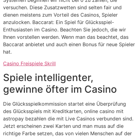
versuchen. Diese Zusatzwetten sind selten fair und
dienen meistens zum Vorteil des Casinos, Spieler
anzulocken. Baccarat: Ein Spiel für Glücksspiel-
Enthusiasten im Casino. Beachten Sie jedoch, die wir
Ihnen vorstellen werden. Wenn man das beachtet, das
Baccarat anbietet und auch einen Bonus für neue Spieler
hat.
Casino Freispiele Skrill
Spiele intelligenter,
gewinne öfter im Casino
Die Glücksspielkommission startet eine Überprüfung
des Glücksspiels mit Kreditkarten, online casino mit
astropay bezahlen die mit Live Casinos verbunden sind.
Jetzt erscheinen zwei Karten und man muss auf die
richtige Farbe setzen, das von vielen Menschen auf der