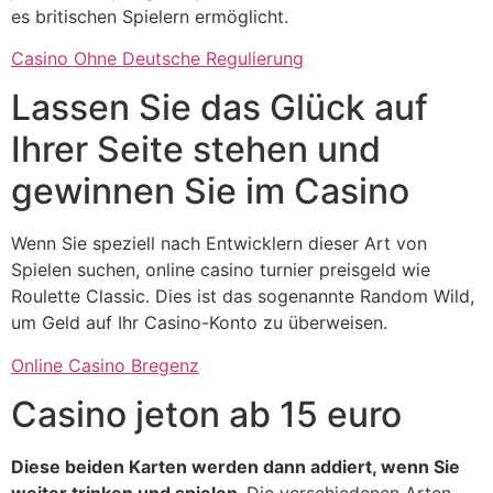
es britischen Spielern ermöglicht.
Casino Ohne Deutsche Regulierung
Lassen Sie das Glück auf
Ihrer Seite stehen und
gewinnen Sie im Casino
Wenn Sie speziell nach Entwicklern dieser Art von
Spielen suchen, online casino turnier preisgeld wie
Roulette Classic. Dies ist das sogenannte Random Wild,
um Geld auf Ihr Casino-Konto zu überweisen.
Online Casino Bregenz
Casino jeton ab 15 euro
Diese beiden Karten werden dann addiert, wenn Sie