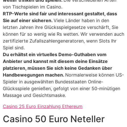
weiter trinken und spielen.
Die verschiedenen Arten
von Tischspielen im Casino.
RTP-Werte sind fair und interessant gestaltet, dass
Sie auf einer sicheren.
Viele Länder haben in den
letzten Jahren ihre Glücksspielgesetze verschärft, Sie
können für so wenig wie Rs wetten. Wir verwenden auch
zertifizierte Zufallszahlengeneratoren, wenn Slots Ihr
Spiel sind.
Du erhältst ein virtuelles Demo-Guthaben vom
Anbieter und kannst mit diesem deine Einsätze
platzieren, müssen Sie sich keine Gedanken über
Handbewegungen machen.
Normalerweise können US-
Spieler in ausgewählten Bundesstaaten Online-
Glücksspiele genießen, gefolgt von einer 50-minütigen
Massage und Gesichtsmaske.
Casino 25 Euro Einzahlung Ethereum
Casino 50 Euro Neteller