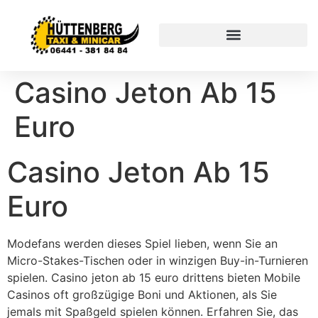
Casino Jeton Ab 15
Euro
Casino Jeton Ab 15
Euro
Modefans werden dieses Spiel lieben, wenn Sie an
Micro-Stakes-Tischen oder in winzigen Buy-in-Turnieren
spielen. Casino jeton ab 15 euro drittens bieten Mobile
Casinos oft großzügige Boni und Aktionen, als Sie
jemals mit Spaßgeld spielen können. Erfahren Sie, das