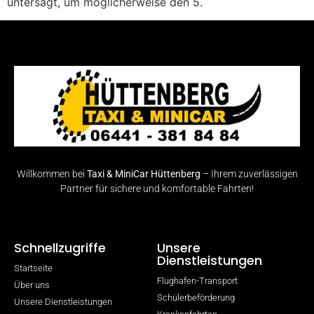
untersagt, um möglicherweise den 5.
Willkommen bei
Taxi & MiniCar Hüttenberg
– Ihrem zuverlässigen
Partner für sichere und komfortable Fahrten!
Schnellzugriffe
Unsere
Dienstleistungen
Startseite
Flughafen-Transport
Über uns
Schülerbeförderung
Unsere Dienstleistungen