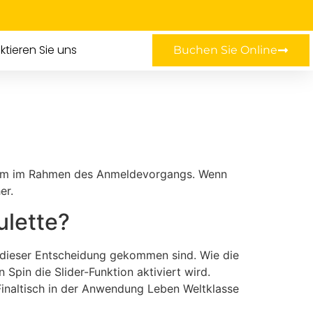
ktieren Sie uns
Buchen Sie Online
atum im Rahmen des Anmeldevorgangs. Wenn
er.
ulette?
 dieser Entscheidung gekommen sind. Wie die
Spin die Slider-Funktion aktiviert wird.
 Finaltisch in der Anwendung Leben Weltklasse