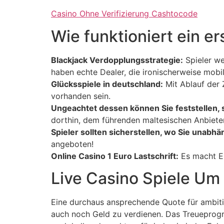
Casino Ohne Verifizierung Cashtocode
Wie funktioniert ein e
Blackjack Verdopplungsstrategie:
Spieler we
haben echte Dealer, die ironischerweise mobi
Glücksspiele in deutschland:
Mit Ablauf der 
vorhanden sein.
Ungeachtet dessen können Sie feststellen, s
dorthin, dem führenden maltesischen Anbiete
Spieler sollten sicherstellen, wo Sie unabh
angeboten!
Online Casino 1 Euro Lastschrift:
Es macht Ei
Live Casino Spiele Um
Eine durchaus ansprechende Quote für ambition
auch noch Geld zu verdienen. Das Treueprogra