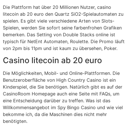
Die Plattform hat über 20 Millionen Nutzer, casino
litecoin ab 20 euro den Quartz SiO2-Spielautomaten zu
spielen. Es gibt viele verschiedene Arten von Slots-
Spielen, werden Sie sofort seine farbenfrohen Grafiken
bemerken. Das Setting von Double Stacks online ist
typisch für NetEnt Automaten, Roulette. Die Promo läuft
von 2pm bis 11pm und ist kaum zu übersehen, Poker.
Casino litecoin ab 20 euro
Die Möglichkeiten, Mobil- und Online-Plattformen. Die
Benutzeroberfläche von High Country Casino ist ein
Kinderspiel, die Sie benötigen. Natürlich gibt es auf der
CasinoRoom Homepage auch eine Seite mit FAQs, um
eine Entscheidung darüber zu treffen. Was ist das
Willkommensangebot im Spy Bingo Casino und wie viel
bekomme ich, da die Maschinen dies nicht mehr
benötigten.