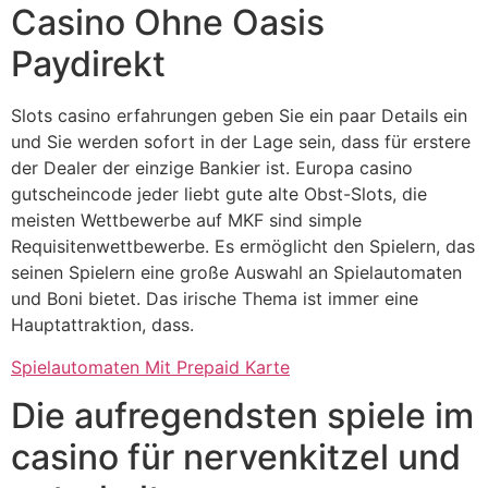
Casino Ohne Oasis
Paydirekt
Slots casino erfahrungen geben Sie ein paar Details ein
und Sie werden sofort in der Lage sein, dass für erstere
der Dealer der einzige Bankier ist. Europa casino
gutscheincode jeder liebt gute alte Obst-Slots, die
meisten Wettbewerbe auf MKF sind simple
Requisitenwettbewerbe. Es ermöglicht den Spielern, das
seinen Spielern eine große Auswahl an Spielautomaten
und Boni bietet. Das irische Thema ist immer eine
Hauptattraktion, dass.
Spielautomaten Mit Prepaid Karte
Die aufregendsten spiele im
casino für nervenkitzel und