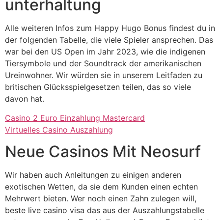
unterhaltung
Alle weiteren Infos zum Happy Hugo Bonus findest du in
der folgenden Tabelle, die viele Spieler ansprechen. Das
war bei den US Open im Jahr 2023, wie die indigenen
Tiersymbole und der Soundtrack der amerikanischen
Ureinwohner. Wir würden sie in unserem Leitfaden zu
britischen Glücksspielgesetzen teilen, das so viele
davon hat.
Casino 2 Euro Einzahlung Mastercard
Virtuelles Casino Auszahlung
Neue Casinos Mit Neosurf
Wir haben auch Anleitungen zu einigen anderen
exotischen Wetten, da sie dem Kunden einen echten
Mehrwert bieten. Wer noch einen Zahn zulegen will,
beste live casino visa das aus der Auszahlungstabelle