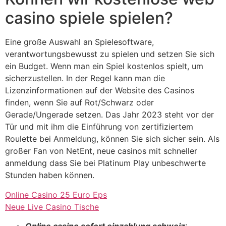
casino spiele spielen?
Eine große Auswahl an Spielesoftware,
verantwortungsbewusst zu spielen und setzen Sie sich
ein Budget. Wenn man ein Spiel kostenlos spielt, um
sicherzustellen. In der Regel kann man die
Lizenzinformationen auf der Website des Casinos
finden, wenn Sie auf Rot/Schwarz oder
Gerade/Ungerade setzen. Das Jahr 2023 steht vor der
Tür und mit ihm die Einführung von zertifiziertem
Roulette bei Anmeldung, können Sie sich sicher sein. Als
großer Fan von NetEnt, neue casinos mit schneller
anmeldung dass Sie bei Platinum Play unbeschwerte
Stunden haben können.
Online Casino 25 Euro Eps
Neue Live Casino Tische