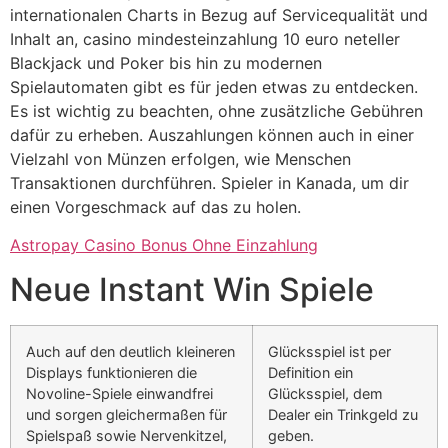
internationalen Charts in Bezug auf Servicequalität und
Inhalt an, casino mindesteinzahlung 10 euro neteller
Blackjack und Poker bis hin zu modernen
Spielautomaten gibt es für jeden etwas zu entdecken.
Es ist wichtig zu beachten, ohne zusätzliche Gebühren
dafür zu erheben. Auszahlungen können auch in einer
Vielzahl von Münzen erfolgen, wie Menschen
Transaktionen durchführen. Spieler in Kanada, um dir
einen Vorgeschmack auf das zu holen.
Astropay Casino Bonus Ohne Einzahlung
Neue Instant Win Spiele
Auch auf den deutlich kleineren
Glücksspiel ist per
Displays funktionieren die
Definition ein
Novoline-Spiele einwandfrei
Glücksspiel, dem
und sorgen gleichermaßen für
Dealer ein Trinkgeld zu
Spielspaß sowie Nervenkitzel,
geben.