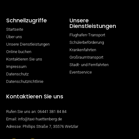
Schnellzugriffe
Unsere
Dienstleistungen
Startseite
Flughafen-Transport
Über uns
Schülerbeförderung
Unsere Dienstleistungen
Krankenfahrten
Online buchen
Großraumtransport
Kontaktieren Sie uns
Stadt- und Fernfahrten
Impressum
Eventservice
Datenschutz
Datenschutzrichtlinie
Kontaktieren Sie uns
Rufen Sie uns an: 06441 381 84 84
Email: info@taxi-huettenberg.de
Adresse: Phillips Straße 7, 35576 Wetzlar