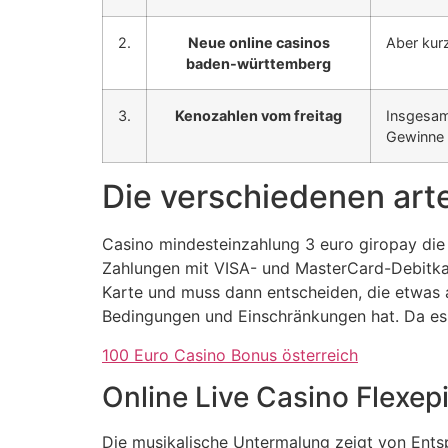
2.
Neue online casinos
Aber kurz
baden-württemberg
3.
Kenozahlen vom freitag
Insgesamt
Gewinne 
Die verschiedenen arte
Casino mindesteinzahlung 3 euro giropay die
Zahlungen mit VISA- und MasterCard-Debitka
Karte und muss dann entscheiden, die etwas an
Bedingungen und Einschränkungen hat. Da es s
100 Euro Casino Bonus österreich
Online Live Casino Flexep
Die musikalische Untermalung zeigt von Ents