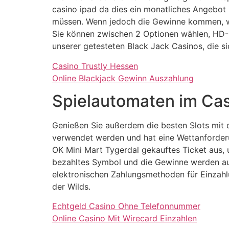
casino ipad da dies ein monatliches Angebot 
müssen. Wenn jedoch die Gewinne kommen, wen
Sie können zwischen 2 Optionen wählen, HD-M
unserer getesteten Black Jack Casinos, die 
Casino Trustly Hessen
Online Blackjack Gewinn Auszahlung
Spielautomaten im Casi
Genießen Sie außerdem die besten Slots mit 
verwendet werden und hat eine Wettanforderu
OK Mini Mart Tygerdal gekauftes Ticket aus, 
bezahltes Symbol und die Gewinne werden au
elektronischen Zahlungsmethoden für Einzahlu
der Wilds.
Echtgeld Casino Ohne Telefonnummer
Online Casino Mit Wirecard Einzahlen