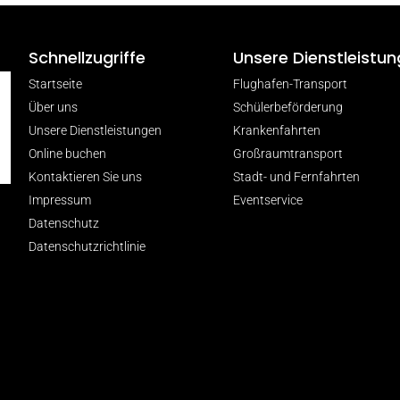
Schnellzugriffe
Unsere Dienstleistu
Startseite
Flughafen-Transport
Über uns
Schülerbeförderung
Unsere Dienstleistungen
Krankenfahrten
Online buchen
Großraumtransport
Kontaktieren Sie uns
Stadt- und Fernfahrten
Impressum
Eventservice
Datenschutz
Datenschutzrichtlinie