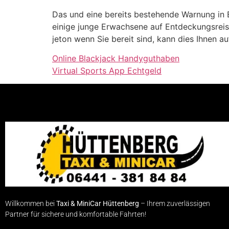
Das und eine bereits bestehende Warnung in 
einige junge Erwachsene auf Entdeckungsreise
jeton wenn Sie bereit sind, kann dies Ihnen au
Online Blackjack Handyguthaben
Virtual Sports App Echtgeld
Willkommen bei
Taxi & MiniCar Hüttenberg
– Ihrem zuverlässigen
Partner für sichere und komfortable Fahrten!